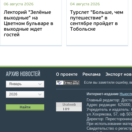
06 августа 2026
04 августа 2026
Лекторий "Зелёные
Турслет "Больше, чем
выходные" на
путешествие" в
Цветном бульваре в
сентябре пройдет в
выходные ждет
Тобольске
гостей
АРХИВ НОВОСТЕЙ
О проекте
Реклама
Экспорт нов
Если вы заметили ошибку, 
Январь
Интернет-издание
Ньюсп
2026
Главный редактор: Достов
Адрес редакции: 625000,
Учредитель и издатель:
ул.Хохрякова, 57, оф.507
Директор: Пересторонина
При использовании мате
Свидетельство о регист