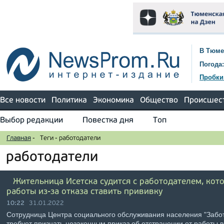
В Тюме
Погода:
Пробки
Все новости
Политика
Экономика
Общество
Происшес
Выбор редакции
Повестка дня
Топ
Главная
-
Теги
-
работодатели
работодатели
Жительница Исетска судится с работодателем, кото
работы из-за отказа ставить прививку
10:22
31.01.2022
Сотрудница Центра социального обслуживания населения "Забот
требует признать незаконным приказ об отстранении от работы в