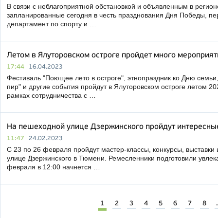
В связи с неблагоприятной обстановкой и объявленным в регио
запланированные сегодня в честь празднования Дня Победы, пе
департамент по спорту и …
Летом в Ялуторовском остроге пройдет много мероприят
17:44
16.04.2023
Фестиваль "Поющее лето в остроге", этнопраздник ко Дню семьи,
пир" и другие события пройдут в Ялуторовском остроге летом 202
рамках сотрудничества с …
На пешеходной улице Дзержинского пройдут интересны
11:47
24.02.2023
С 23 по 26 февраля пройдут мастер-классы, конкурсы, выставки
улице Дзержинского в Тюмени. Ремесленники подготовили увлек
февраля в 12:00 начнется …
1
2
3
4
5
6
7
8
.