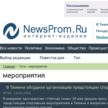
В Тюме
Погода:
Пробки
Все новости
Политика
Экономика
Общество
Происшес
Выбор редакции
Повестка дня
Топ
Главная
-
Теги
-
мероприятия
мероприятия
В Тюмени обсудили организацию предстоящих спо
07:01
18.05.2026
В коворкинг пространстве «Улётная точка» 18 мая прошла прес
предстоящим спортивным мероприятиям в Тюмени и вопросам и
мероприятии приняли участие …