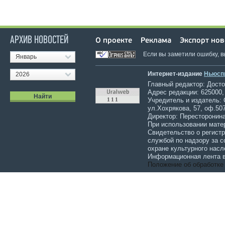
АРХИВ НОВОСТЕЙ
О проекте
Реклама
Экспорт нов
Если вы заметили ошибку, 
Январь
Интернет-издание
Ньюсп
2026
Главный редактор: Достов
Адрес редакции: 625000,
Учредитель и издатель:
ул.Хохрякова, 57, оф.507
Директор: Пересторонина
При использовании мате
Свидетельство о регист
службой по надзору за 
охране культурного насл
Информационная лента в
Положение об обработке