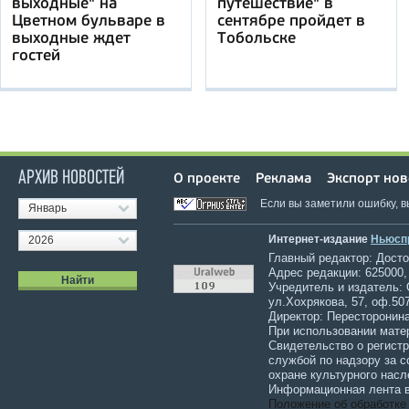
выходные" на
путешествие" в
Цветном бульваре в
сентябре пройдет в
выходные ждет
Тобольске
гостей
АРХИВ НОВОСТЕЙ
О проекте
Реклама
Экспорт нов
Если вы заметили ошибку, 
Январь
Интернет-издание
Ньюсп
2026
Главный редактор: Достов
Адрес редакции: 625000,
Учредитель и издатель:
ул.Хохрякова, 57, оф.507
Директор: Пересторонина
При использовании мате
Свидетельство о регист
службой по надзору за 
охране культурного насл
Информационная лента в
Положение об обработке