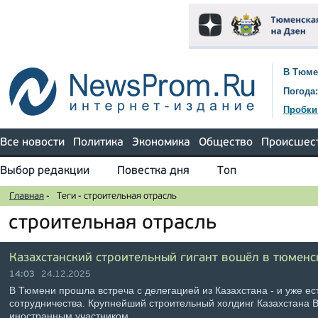
В Тюме
Погода:
Пробки
Все новости
Политика
Экономика
Общество
Происшес
Выбор редакции
Повестка дня
Топ
Главная
-
Теги
-
строительная отрасль
строительная отрасль
Казахстанский строительный гигант вошёл в тюменс
14:03
24.12.2025
В Тюмени прошла встреча с делегацией из Казахстана - и уже ес
сотрудничества. Крупнейший строительный холдинг Казахстана B
иностранным участником …