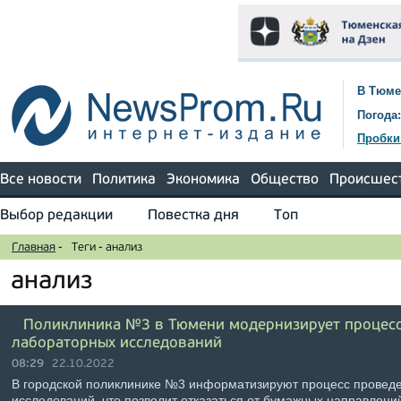
В Тюме
Погода:
Пробки
Все новости
Политика
Экономика
Общество
Происшес
Выбор редакции
Повестка дня
Топ
Главная
-
Теги
-
анализ
анализ
Поликлиника №3 в Тюмени модернизирует процес
лабораторных исследований
08:29
22.10.2022
В городской поликлинике №3 информатизируют процесс провед
исследований, что позволит отказаться от бумажных направлений