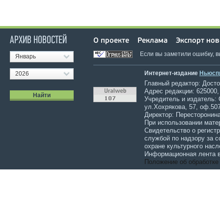
АРХИВ НОВОСТЕЙ
О проекте
Реклама
Экспорт нов
Если вы заметили ошибку, 
Январь
Интернет-издание
Ньюсп
2026
Главный редактор: Достов
Адрес редакции: 625000,
Учредитель и издатель:
ул.Хохрякова, 57, оф.507
Директор: Пересторонина
При использовании мате
Свидетельство о регист
службой по надзору за 
охране культурного насл
Информационная лента в
Положение об обработке