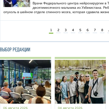
Врачи Федерального центра нейрохирургии в 
десятимесячного мальчика из Узбекистана. Ре
опухоль в шейном отделе спинного мозга, которая сдавила жиз
1
2
3
4
5
6
7
8
.
ВЫБОР РЕДАКЦИИ
06 августа 2026
04 августа 2026