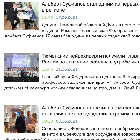
Альберт Суфианов стал одним из первых
в регионе
11:46
17.09.2021
Депутат Тюменской областной Думы шестого с
«Единая Россия», главный врач Федерального
Альберт Суфианов 17 сентября одним из первых отдал свой гол
Тюменские нейрохирурги получили глав
России за спасение ребенка в утробе ма
15:46
21.06.2021
Главный врач Федерального центра нейрохирур
профессор, заслуженный врач РФ Альберт Су
детским нейрохирургическим отделением центра, д.м.н. Юрий 
Альберт Суфианов встретился с маленько
несколько лет назад удалил огромную о
09:20
03.06.2021
Специалисты Федерального центра нейрохиру
визитом в Оренбурге для обсуждения вопросо
областной детской больницы. Во время мероприятий главный в