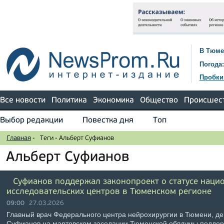
В Тюме
Погода:
Пробки
Все новости
Политика
Экономика
Общество
Происшес
Выбор редакции
Повестка дня
Топ
Главная
-
Теги
-
Альберт Суфианов
Альберт Суфианов
Суфианов поддержал законопроект о статусе наци
исследовательских центров в Тюменском регионе
09:00
27.03.2026
Главный врач Федерального центра нейрохирургии в Тюмени, де
Суфианов на мартовском заседании Тюменской облдумы поддерж