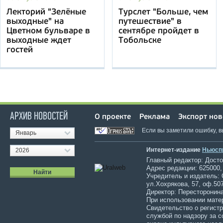
Лекторий "Зелёные
Турслет "Больше, чем
выходные" на
путешествие" в
Цветном бульваре в
сентябре пройдет в
выходные ждет
Тобольске
гостей
АРХИВ НОВОСТЕЙ
О проекте
Реклама
Экспорт нов
Если вы заметили ошибку, 
Январь
Интернет-издание
Ньюсп
2026
Главный редактор: Достов
Адрес редакции: 625000,
Учредитель и издатель:
ул.Хохрякова, 57, оф.507
Директор: Пересторонина
При использовании мате
Свидетельство о регист
службой по надзору за 