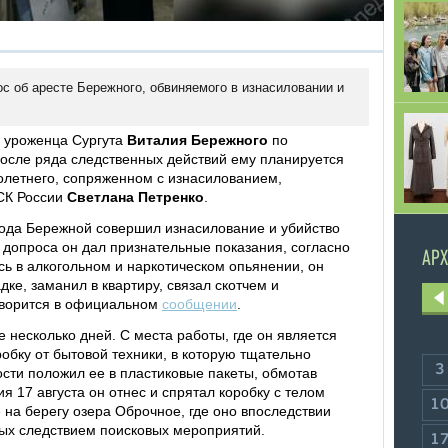
с об аресте Бережного, обвиняемого в изнасиловании и
 уроженца Сургута
Виталия Бережного
по
после ряда следственных действий ему планируется
олетнего, сопряженном с изнасилованием,
СК России
Светлана Петренко
.
года Бережной совершил изнасилование и убийство
 допроса он дал признательные показания, согласно
АРХ
сь в алкогольном и наркотическом опьянении, он
ке, заманил в квартиру, связал скотчем и
говорится в официальном
сообщении
.
 несколько дней. С места работы, где он является
обку от бытовой техники, в которую тщательно
3
ости положил ее в пластиковые пакеты, обмотав
я 17 августа он отнес и спрятал коробку с телом
1
на берегу озера Оброчное, где оно впоследствии
ых следствием поисковых мероприятий.
1