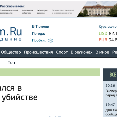
В Тюмени
Курс валю
Погода:
USD
82.
EUR
94.
Пробки:
Общество
Происшествия
Спорт
В регионах
В мире
Ра
Топ
ВСЕ
20:36
лся в
Экспер
перед 
 убийстве
19:47
Для тю
сообще