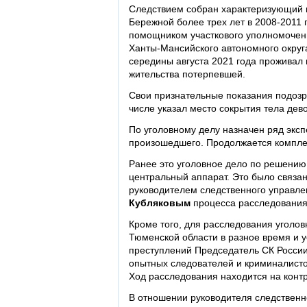
Следствием собран характеризующий м
Бережной более трех лет в 2008-2011 
помощником участкового уполномочен
Ханты-Мансийского автономного округа
середины августа 2021 года проживал 
жительства потерпевшей.
Свои признательные показания подозр
числе указал место сокрытия тела дево
По уголовному делу назначен ряд эксп
произошедшего. Продолжается комплек
Ранее это уголовное дело по решению
центральный аппарат. Это было связа
руководителем следственного управле
Кубляковым
процесса расследования,
Кроме того, для расследования уголов
Тюменской области в разное время и 
преступлений Председатель СК Росси
опытных следователей и криминалисто
Ход расследования находится на конт
В отношении руководителя следственн