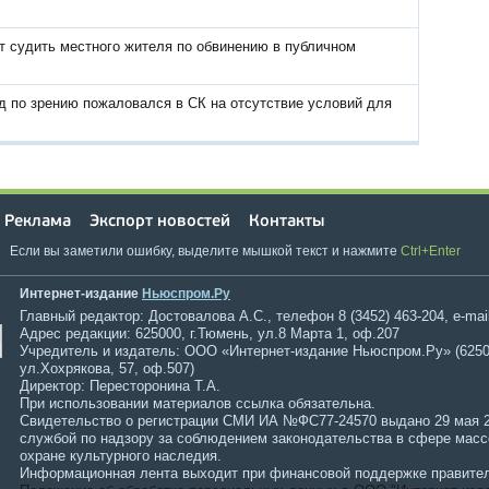
т судить местного жителя по обвинению в публичном
 по зрению пожаловался в СК на отсутствие условий для
Реклама
Экспорт новостей
Контакты
Если вы заметили ошибку, выделите мышкой текст и нажмите
Ctrl+Enter
Интернет-издание
Ньюспром.Ру
Главный редактор: Достовалова А.С., телефон 8 (3452) 463-204, e-mai
Адрес редакции: 625000, г.Тюмень, ул.8 Марта 1, оф.207
Учредитель и издатель: ООО «Интернет-издание Ньюспром.Ру» (6250
ул.Хохрякова, 57, оф.507)
Директор: Пересторонина Т.А.
При использовании материалов ссылка обязательна.
Свидетельство о регистрации СМИ ИА №ФС77-24570 выдано 29 мая 
службой по надзору за соблюдением законодательства в сфере мас
охране культурного наследия.
Информационная лента выходит при финансовой поддержке правител