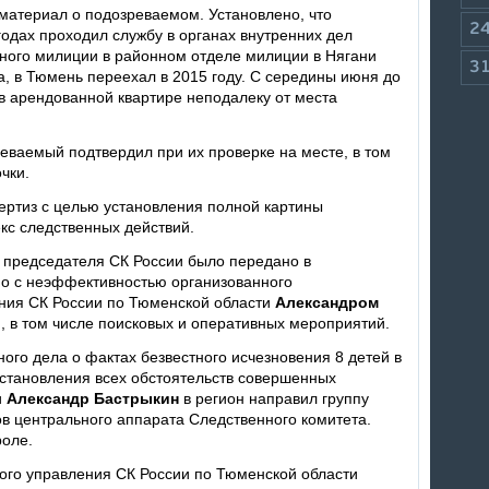
атериал о подозреваемом. Установлено, что
2
годах проходил службу в органах внутренних дел
ного милиции в районном отделе милиции в Нягани
3
, в Тюмень переехал в 2015 году. С середины июня до
в арендованной квартире неподалеку от места
еваемый подтвердил при их проверке на месте, в том
чки.
ертиз с целью установления полной картины
с следственных действий.
 председателя СК России было передано в
но с неэффективностью организованного
ния СК России по Тюменской области
Александром
 в том числе поисковых и оперативных мероприятий.
ного дела о фактах безвестного исчезновения 8 детей в
установления всех обстоятельств совершенных
и
Александр Бастрыкин
в регион направил группу
в центрального аппарата Следственного комитета.
роле.
ого управления СК России по Тюменской области