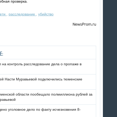
ебная проверка.
дети
,
расследование
,
убийство
NewsProm.ru
Е:
л на контроль расследование дела о пропаже в
ей Насти Муравьевой подключились тюменские
юменской области пообещало полмиллиона рублей за
равьевой
ено уголовное дело по факту исчезновения 8-