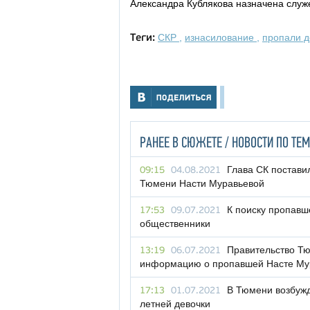
Александра Кублякова назначена служ
СКР
,
изнасилование
,
пропали 
Теги:
РАНЕЕ В СЮЖЕТЕ / НОВОСТИ ПО ТЕМ
Глава СК постави
09:15
04.08.2021
Тюмени Насти Муравьевой
К поиску пропавш
17:53
09.07.2021
общественники
Правительство Т
13:19
06.07.2021
информацию о пропавшей Насте Му
В Тюмени возбужд
17:13
01.07.2021
летней девочки