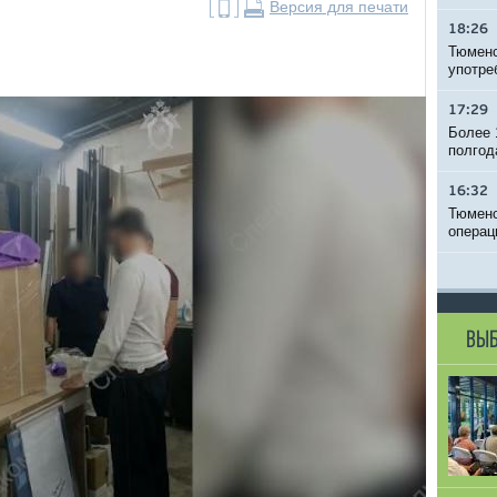
Версия для печати
18:26
Тюменс
употре
17:29
Более 
полгод
16:32
Тюменс
операц
ВЫБ