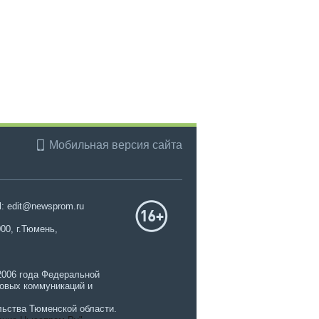
Мобильная версия сайта
l: edit@newsprom.ru
00, г.Тюмень,
2006 года Федеральной
совых коммуникаций и
ьства Тюменской области.