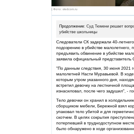
| Фото: sledcom.ru
Продолжение:
Суд Тюмени решает вопро
убийстве школьницы
Следователи СК задержали 40-летнего
подозрению в убийстве малолетнего, 
предъявить обвинение в убийстве мал
заявила официальный представитель 
"По данным следствия, 30 июня 2021 
малолетней Насти Муравьевой. В ходе
которым утром указанного дня, находя
встретил девочку на лестничной площад
изнасиловал, после чего задушил", - 
Тело девочки он хранил в холодильнике
сборщиком мебели, Бережной взял кор
упаковал тело убитой и для герметичн
скотчем. В целях сокрытия преступлени
потерпевшей в труднодоступном месте 
было обнаружено в ходе организованн