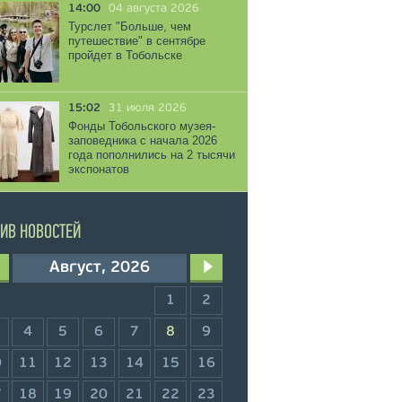
14:00
04 августа 2026
Турслет "Больше, чем
путешествие" в сентябре
пройдет в Тобольске
15:02
31 июля 2026
Фонды Тобольского музея-
заповедника с начала 2026
года пополнились на 2 тысячи
экспонатов
ИВ НОВОСТЕЙ
Август, 2026
1
2
4
5
6
7
8
9
0
11
12
13
14
15
16
7
18
19
20
21
22
23