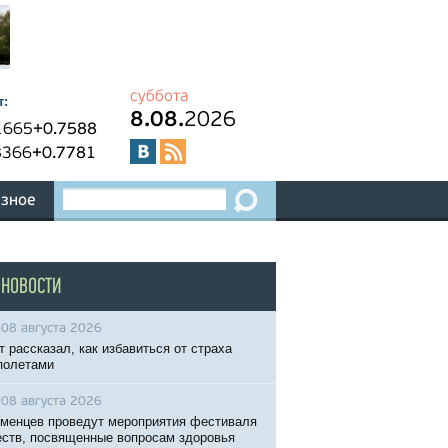
суббота
т:
8.08.
2026
1665
+0.7588
8366
+0.7781
зное
 НОВОСТИ
08 августа 2026
т рассказал, как избавиться от страха
полетами
08 августа 2026
менцев проведут мероприятия фестиваля
ств, посвященные вопросам здоровья