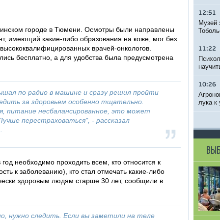
12:51
Музей 
цинском городе в Тюмени. Осмотры были направлены
Тоболь
т, имеющий какие-либо образования на коже, мог без
 высококвалифицированных врачей-онкологов.
11:22
лись бесплатно, а для удобства была предусмотрена
Психол
научит
10:26
слышал по радио в машине и сразу решил пройти
Агроно
ледить за здоровьем особенно тщательно.
лука к
ая, питание несбалансированное, это может
Лучше перестраховаться", - рассказал
.
ВЫБ
год необходимо проходить всем, кто относится к
сть к заболеванию), кто стал отмечать какие-либо
ически здоровым людям старше 30 лет, сообщили в
но, нужно следить. Если вы заметили на теле