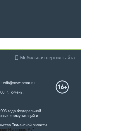
Мобильная версия сайта
l: edit@newsprom.ru
00, г.Тюмень,
2006 года Федеральной
совых коммуникаций и
ьства Тюменской области.
ание Ньюспром.Ру"