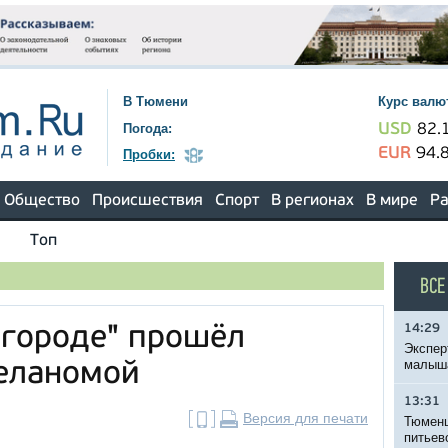
В Тюмени
Курс валю
Погода:
USD
82.
EUR
94.
Пробки:
Общество
Происшествия
Спорт
В регионах
В мире
Ра
Топ
ВСЕ
14:29
 городе" прошёл
Экспер
малыша
меланомой
13:31
Версия для печати
Тюменц
питьев