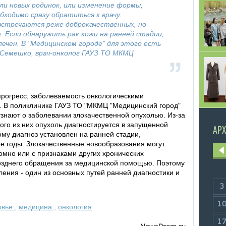
ли новых родинок, или изменение формы,
бходимо сразу обратиться к врачу.
встречаются реже доброкачественных, но
 Если обнаружить рак кожи на ранней стадии,
ечен. В "Медицинском городе" для этого есть
на Семешко, врач-онколог ГАУЗ ТО МКМЦ
прогресс, заболеваемость онкологическими
. В поликлинике ГАУЗ ТО "МКМЦ "Медицинский город"
знают о заболевании злокачественной опухолью. Из-за
ого из них опухоль диагностируется в запущенной
АРХ
ому диагноз установлен на ранней стадии,
ие годы. Злокачественные новообразования могут
омно или с признаками других хронических
позднего обращения за медицинской помощью. Поэтому
ения - один из основных путей ранней диагностики и
3
1
овье
,
медицина
,
онкология
1