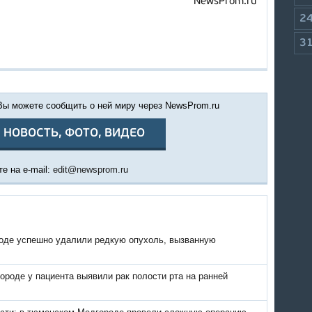
NewsProm.ru
2
3
 Вы можете сообщить о ней миру через NewsProm.ru
 НОВОСТЬ, ФОТО, ВИДЕО
е на e-mail:
edit@newsprom.ru
оде успешно удалили редкую опухоль, вызванную
роде у пациента выявили рак полости рта на ранней