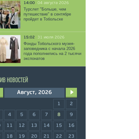
14:00
04 августа 2026
Турслет "Больше, чем
путешествие" в сентябре
пройдет в Тобольске
15:02
31 июля 2026
Фонды Тобольского музея-
заповедника с начала 2026
года пополнились на 2 тысячи
экспонатов
ИВ НОВОСТЕЙ
Август, 2026
1
2
4
5
6
7
8
9
0
11
12
13
14
15
16
7
18
19
20
21
22
23