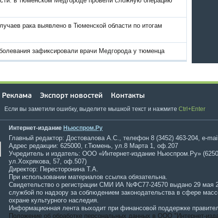
асти: в тюменском Медгороде провели сложную операцию
лучаев рака выявлено в Тюменской области по итогам
аболевания зафиксировали врачи Медгорода у тюменца
Реклама
Экспорт новостей
Контакты
Если вы заметили ошибку, выделите мышкой текст и нажмите
Ctrl+Enter
Интернет-издание
Ньюспром.Ру
Главный редактор: Достовалова А.С., телефон 8 (3452) 463-204, e-mai
Адрес редакции: 625000, г.Тюмень, ул.8 Марта 1, оф.207
Учредитель и издатель: ООО «Интернет-издание Ньюспром.Ру» (6250
ул.Хохрякова, 57, оф.507)
Директор: Пересторонина Т.А.
При использовании материалов ссылка обязательна.
Свидетельство о регистрации СМИ ИА №ФС77-24570 выдано 29 мая 
службой по надзору за соблюдением законодательства в сфере мас
охране культурного наследия.
Информационная лента выходит при финансовой поддержке правител
Положение об обработке персональных данных в ООО "Интернет-изд