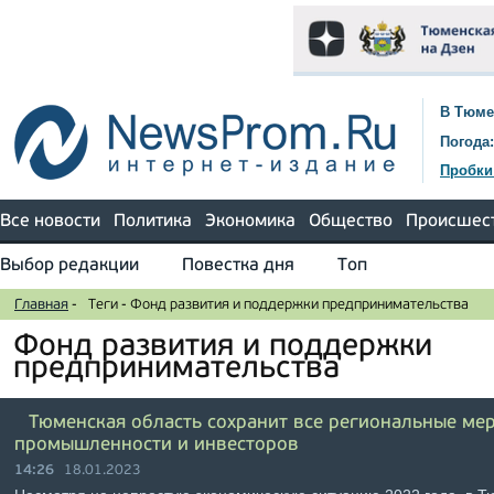
В Тюме
Погода:
Пробки
Все новости
Политика
Экономика
Общество
Происшес
Выбор редакции
Повестка дня
Топ
Главная
-
Теги
-
Фонд развития и поддержки предпринимательства
Фонд развития и поддержки
предпринимательства
Тюменская область сохранит все региональные ме
промышленности и инвесторов
14:26
18.01.2023