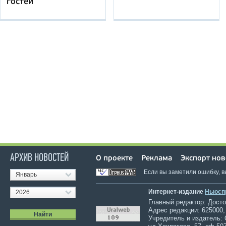
гостей
АРХИВ НОВОСТЕЙ
О проекте
Реклама
Экспорт нов
Если вы заметили ошибку, 
Январь
Интернет-издание
Ньюсп
2026
Главный редактор: Достов
Адрес редакции: 625000,
Учредитель и издатель: