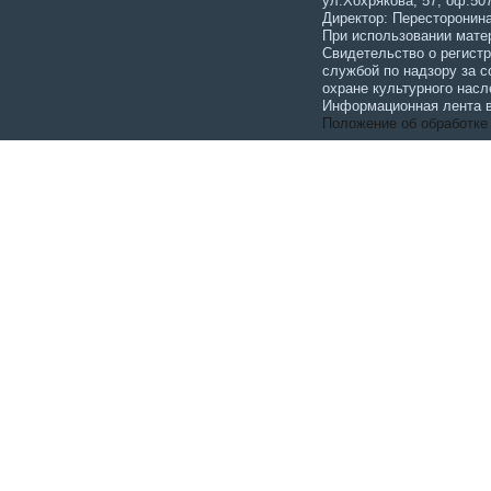
ул.Хохрякова, 57, оф.507
Директор: Пересторонина
При использовании мате
Свидетельство о регист
службой по надзору за 
охране культурного насл
Информационная лента в
Положение об обработке