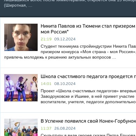
(Широтная, …
Никита Павлов из Тюмени стал призером
моя Россия"
21:19
09.12.2024
Студент техникума стройиндустрии Никита Пав
призером конкурса «Моя страна - моя Россия»,
привлечь молодежь к решению актуальных вопросов …
Школа счастливого педагога проедется 
14:01
08.10.2024
Проект «Школа счастливых педагогов» впервые
Заводоуковске и Ишиме, в ней примет участие 
воспитатели, учителя, педагоги дополнительн
В Успенке появился свой Конек-Горбунок
11:37
26.08.2024
Скульптуру в виде героев сказки Петра Ершова