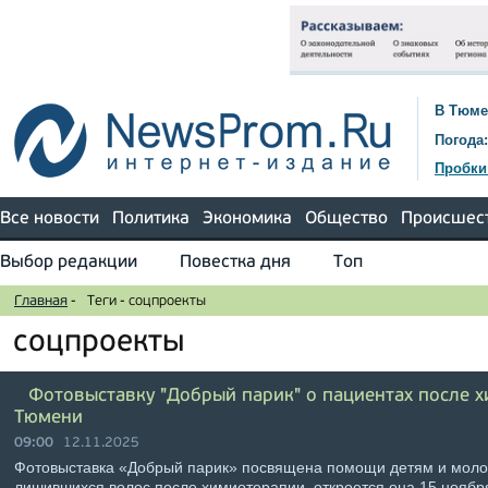
В Тюме
Погода:
Пробки
Все новости
Политика
Экономика
Общество
Происшес
Выбор редакции
Повестка дня
Топ
Главная
-
Теги
-
соцпроекты
соцпроекты
Фотовыставку "Добрый парик" о пациентах после 
Тюмени
09:00
12.11.2025
Фотовыставка «Добрый парик» посвящена помощи детям и моло
лишившихся волос после химиотерапии, откроется она 15 ноябр