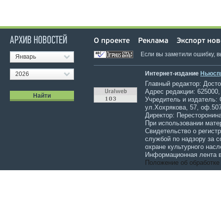
АРХИВ НОВОСТЕЙ
О проекте
Реклама
Экспорт нов
Если вы заметили ошибку, 
Январь
Интернет-издание
Ньюсп
2026
Главный редактор: Достов
Адрес редакции: 625000,
Учредитель и издатель:
ул.Хохрякова, 57, оф.507
Директор: Пересторонина
При использовании мате
Свидетельство о регист
службой по надзору за 
охране культурного насл
Информационная лента в
Положение об обработке