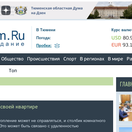
В Тюмени
Курс валю
Погода:
USD
80.
EUR
93.
Пробки:
Общество
Происшествия
Спорт
В регионах
В мире
Ра
Топ
ГЛАВ
 своей квартире
опление может не справляться, и столбик комнатного
 Это может быть связано с удаленностью