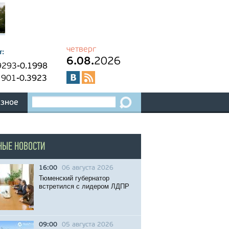
четверг
т:
6.08.
2026
9293
-0.1998
1901
-0.3923
зное
НЫЕ НОВОСТИ
16:00
06 августа 2026
Тюменский губернатор
встретился с лидером ЛДПР
09:00
05 августа 2026