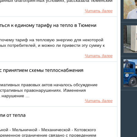
зданных благоприятных условиях, рассказала тюменский
Читать далее
ться к единому тарифу на тепло в Тюмени
почему тариф на тепловую энергию для некоторой
ных потребителей, и можно ли привести эту сумму к
Читать далее
 с принятием схемы теплоснабжения
мативных правовых актов началось обсуждение
истративных правонарушениях. Изменения
а нарушение …
Читать далее
ли от тепла
ной - Мельничной - Механической - Котовского
 Временное ограничение связано с проведением