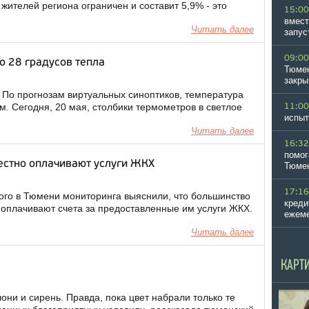
жителей региона ограничен и составит 5,9% - это
15:00
вмест
Читать далее
запус
09:00
 28 градусов тепла
Тюмен
закры
 По прогнозам виртуальных синоптиков, температура
м. Сегодня, 20 мая, столбики термометров в светлое
11:00
испыт
Читать далее
16:32
помог
стно оплачивают услуги ЖКХ
Тюме
17:16
ого в Тюмени мониторинга выяснили, что большинство
креди
 оплачивают счета за предоставленные им услуги ЖКХ.
ежеме
Читать далее
КАРТ
они и сирень. Правда, пока цвет набрали только те