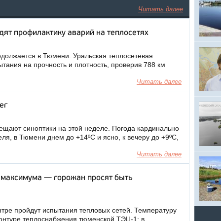
Читать далее
ят профилактику аварий на теплосетях
одолжается в Тюмени. Уральская теплосетевая
тания на прочность и плотность, проверив 788 км
Читать далее
ег
щают синоптики на этой неделе. Погода кардинально
ля, в Тюмени днем до +14ºC и ясно, к вечеру до +9ºC,
Читать далее
 максимума — горожан просят быть
ентре пройдут испытания тепловых сетей. Температуру
контуре теплоснабжения тюменской ТЭЦ-1: в