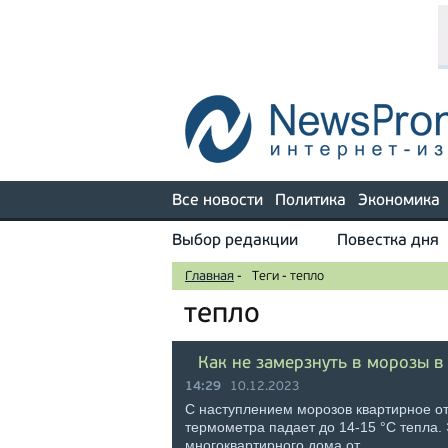
Все новости
Политика
Экономика
Выбор редакции
Повестка дня
Главная
-
Теги
-
тепло
тепло
Как не замерзнуть в морозы в
14:29
10.12.2023
С наступлением морозов квартирное от
термометра падает до 14-15 °C тепла.
многоквартирного дома от …