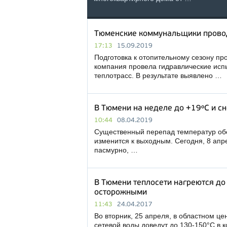
Тюменские коммунальщики провод
17:13
15.09.2019
Подготовка к отопительному сезону пр
компания провела гидравлические испы
теплотрасс. В результате выявлено …
В Тюмени на неделе до +19ºC и сн
10:44
08.04.2019
Существенный перепад температур обе
изменится к выходным. Сегодня, 8 апре
пасмурно, …
В Тюмени теплосети нагреются до
осторожными
11:43
24.04.2017
Во вторник, 25 апреля, в областном ц
сетевой воды доведут до 130-150°С в 