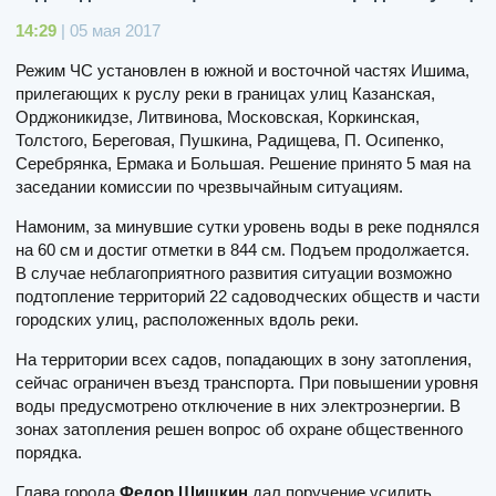
14:29
| 05 мая 2017
Режим ЧС установлен в южной и восточной частях Ишима,
прилегающих к руслу реки в границах улиц Казанская,
Орджоникидзе, Литвинова, Московская, Коркинская,
Толстого, Береговая, Пушкина, Радищева, П. Осипенко,
Серебрянка, Ермака и Большая. Решение принято 5 мая на
заседании комиссии по чрезвычайным ситуациям.
Намоним, за минувшие сутки уровень воды в реке поднялся
на 60 см и достиг отметки в 844 см. Подъем продолжается.
В случае неблагоприятного развития ситуации возможно
подтопление территорий 22 садоводческих обществ и части
городских улиц, расположенных вдоль реки.
На территории всех садов, попадающих в зону затопления,
сейчас ограничен въезд транспорта. При повышении уровня
воды предусмотрено отключение в них электроэнергии. В
зонах затопления решен вопрос об охране общественного
порядка.
Глава города
Федор Шишкин
дал поручение усилить