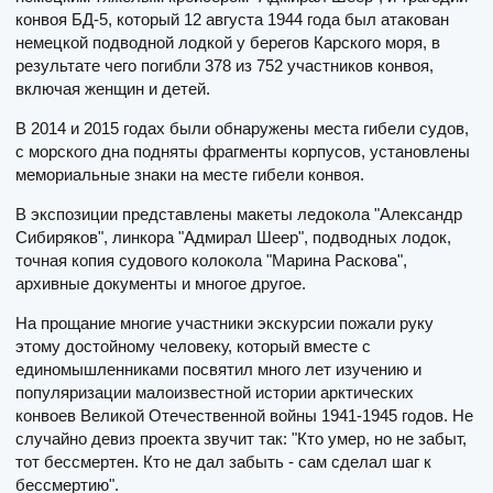
конвоя БД-5, который 12 августа 1944 года был атакован
немецкой подводной лодкой у берегов Карского моря, в
результате чего погибли 378 из 752 участников конвоя,
включая женщин и детей.
В 2014 и 2015 годах были обнаружены места гибели судов,
с морского дна подняты фрагменты корпусов, установлены
мемориальные знаки на месте гибели конвоя.
В экспозиции представлены макеты ледокола "Александр
Сибиряков", линкора "Адмирал Шеер", подводных лодок,
точная копия судового колокола "Марина Раскова",
архивные документы и многое другое.
На прощание многие участники экскурсии пожали руку
этому достойному человеку, который вместе с
единомышленниками посвятил много лет изучению и
популяризации малоизвестной истории арктических
конвоев Великой Отечественной войны 1941-1945 годов. Не
случайно девиз проекта звучит так: "Кто умер, но не забыт,
тот бессмертен. Кто не дал забыть - сам сделал шаг к
бессмертию".