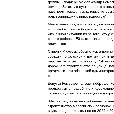
группы, - подчеркнул Александр Ремез
помощь.Зачастую нужно просто выполн
навстречу гражданам, которые готовы 
родственниками с инвалидностью".
Максимально задействовать уже имею
того, чтобы помочь Людмиле Киселево
жизненной ситуации из-за того, что уж
своего ребенка. Ей также оказана юр
алиментов.
Супруги Михеевы обратились в депута
соседей по Союзной и другим прилег
перспективой расширения до 4-6 поло
дорожного строительства по улице Чап
представители областной администрац
снос.
Депутат Ремезков направит обращение
предоставить подробную информацию 
Тюмени и довести эти сведения до гра
"Мы последовательно добиваемся уве
строительства в российских регионах.
выделено дополнительно на 2022 и 20