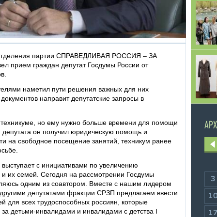
 отделения партии СПРАВЕДЛИВАЯ РОССИЯ – ЗА
ел прием граждан депутат Госдумы России от
в.
ителями наметил пути решения важных для них
 документов направит депутатские запросы в
 техникуме, но ему нужно больше времени для помощи
АРХ
ой депутата он получил юридическую помощь и
йти на свободное посещение занятий, техникум ранее
осьбе.
ыступает с инициативами по увеличению
 и их семей. Сегодня на рассмотрении Госдумы
3
являюсь одним из соавтором. Вместе с нашим лидером
ругими депутатами фракции СРЗП предлагаем ввести
1
ей для всех трудоспособных россиян, которые
ь за детьми-инвалидами и инвалидами с детства I
1