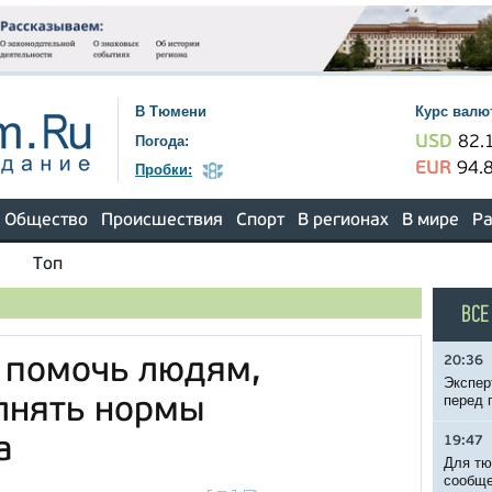
В Тюмени
Курс валю
Погода:
USD
82.
EUR
94.
Пробки:
Общество
Происшествия
Спорт
В регионах
В мире
Ра
Топ
ВСЕ
20:36
 помочь людям,
Экспер
перед 
лнять нормы
а
19:47
Для тю
сообще