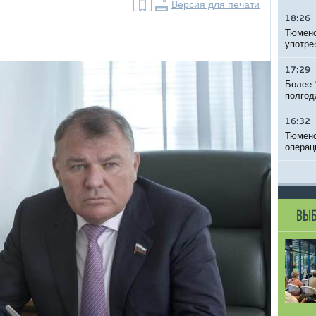
Версия для печати
18:26
Тюменс
употре
17:29
Более 
полгод
16:32
Тюменс
операц
ВЫБ