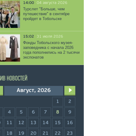
14:00
04 августа 2026
Турслет "Больше, чем
путешествие" в сентябре
пройдет в Тобольске
15:02
31 июля 2026
Фонды Тобольского музея-
заповедника с начала 2026
года пополнились на 2 тысячи
экспонатов
ИВ НОВОСТЕЙ
Август, 2026
1
2
4
5
6
7
8
9
0
11
12
13
14
15
16
7
18
19
20
21
22
23