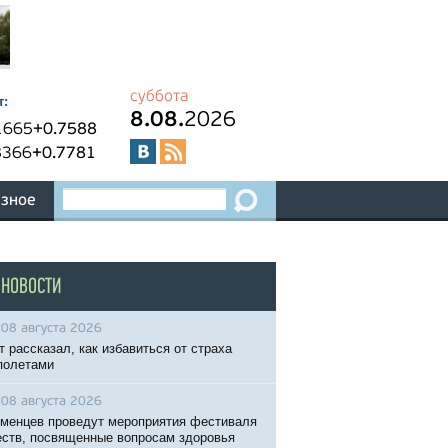
суббота
т:
8.08.
2026
1665
+0.7588
8366
+0.7781
зное
 НОВОСТИ
08 августа 2026
т рассказал, как избавиться от страха
полетами
08 августа 2026
менцев проведут мероприятия фестиваля
ств, посвященные вопросам здоровья