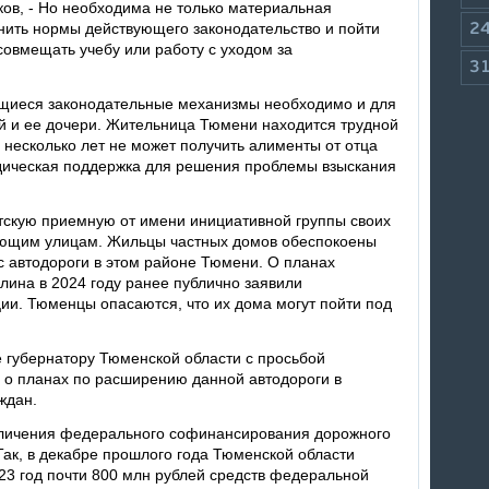
ков, - Но необходима не только материальная
ить нормы действующего законодательство и пойти
2
совмещать учебу или работу с уходом за
3
щиеся законодательные механизмы необходимо и для
й и ее дочери. Жительница Тюмени находится трудной
е несколько лет не может получить алименты от отца
идическая поддержка для решения проблемы взыскания
тскую приемную от имени инициативной группы своих
ающим улицам. Жильцы частных домов обеспокоены
с автодороги в этом районе Тюмени. О планах
лина в 2024 году ранее публично заявили
ии. Тюменцы опасаются, что их дома могут пойти под
 губернатору Тюменской области с просьбой
о планах по расширению данной автодороги в
ждан.
личения федерального софинансирования дорожного
 Так, в декабре прошлого года Тюменской области
23 год почти 800 млн рублей средств федеральной