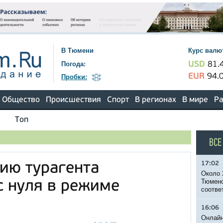
В Тюмени
Курс валю
Погода:
USD
81.
EUR
94.
Пробки:
Общество
Происшествия
Спорт
В регионах
В мире
Ра
Топ
ВСЕ
17:02
ию турагента
Около 
Тюменс
с нуля в режиме
соотве
16:06
Онлайн