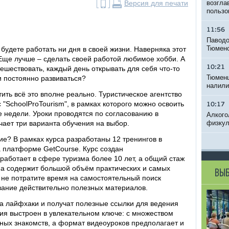
Версия для печати
возгла
пользо
11:56
Паводо
Тюменс
удете работать ни дня в своей жизни. Наверняка этот
Еще лучше – сделать своей работой любимое хобби. А
10:21
тешествовать, каждый день открывать для себя что-то
Тюменц
и постоянно развиваться?
налили
ть всё это вполне реально. Туристическое агентство
"SchoolProTourism", в рамках которого можно освоить
10:17
 недели. Уроки проводятся по согласованию в
Алкого
чает три варианта обучения на выбор.
физкул
ие? В рамках курса разработаны 12 тренингов в
 платформе GetCourse. Курс создан
аботает в сфере туризма более 10 лет, а общий стаж
мма содержит большой объём практических и самых
ВЫБ
 не потратите время на самостоятельный поиск
ание действительно полезных материалов.
та лайфхаки и получат полезные ссылки для ведения
ия выстроен в увлекательном ключе: с множеством
ных знакомств, а формат видеоуроков предполагает и