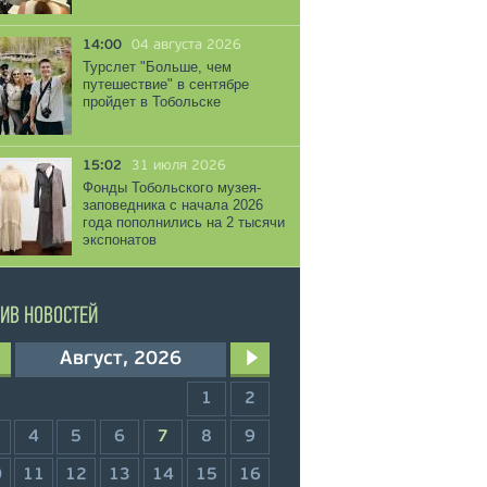
14:00
04 августа 2026
Турслет "Больше, чем
путешествие" в сентябре
пройдет в Тобольске
15:02
31 июля 2026
Фонды Тобольского музея-
заповедника с начала 2026
года пополнились на 2 тысячи
экспонатов
ИВ НОВОСТЕЙ
Август, 2026
1
2
4
5
6
7
8
9
0
11
12
13
14
15
16