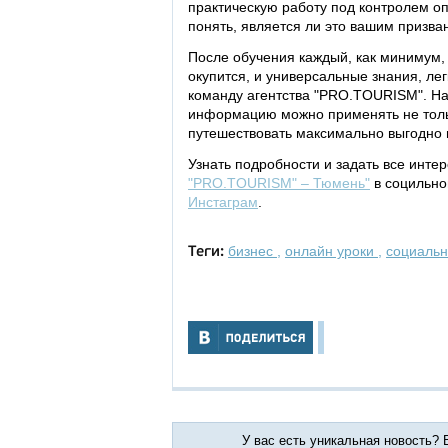
практическую работу под контролем о
понять, является ли это вашим призва
После обучения каждый, как минимум,
окупится, и универсальные знания, ле
команду агентства "PRO.TOURISM". На
информацию можно применять не только
путешествовать максимально выгодно 
Узнать подробности и задать все инт
"PRO.TOURISM" – Тюмень"
в социльно
Инстаграм
.
бизнес
,
онлайн уроки
,
социаль
Теги:
У вас есть уникальная новость?