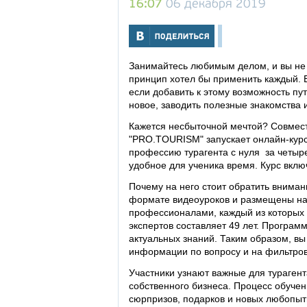
16:07
06 декабря 2019
Занимайтесь любимым делом, и вы не б
принцип хотел бы применить каждый. 
если добавить к этому возможность пу
новое, заводить полезные знакомства 
Кажется несбыточной мечтой? Совмести
"PRO.TOURISM" запускает онлайн-курс 
профессию турагента с нуля за четыре
удобное для ученика время. Курс вклю
Почему на него стоит обратить вниман
формате видеоуроков и размещены на
профессионалами, каждый из которых р
экспертов составляет 49 лет. Програ
актуальных знаний. Таким образом, вы
информации по вопросу и на фильтров
Участники узнают важные для тураген
собственного бизнеса. Процесс обучен
сюрпризов, подарков и новых любопыт