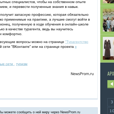
пытных специалистов, чтобы на собственном опыте
нием, и перевести полученные знания в навык.
 получит запасную профессию, которая обязательно
гко применимые на практике, а лучшие смогут войти в
конец, полученную в ходе обучения в онлайн-школе
 в качестве турагента, ведь вы научитесь
и комфортно.
ересующие вопросы можно на странице
"Турагентство
й сети "ВКонтакте" или на странице проекта
в
ные сети
,
туризм
АРХ
NewsProm.ru
3
1
 Вы можете сообщить о ней миру через NewsProm.ru