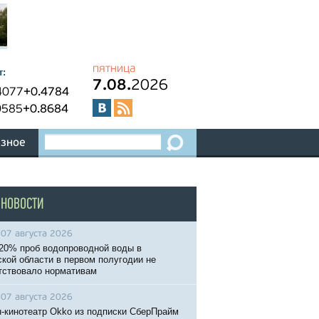
пятница
т:
7.08.
2026
4077
+0.4784
0585
+0.8684
зное
 НОВОСТИ
07 августа 2026
20% проб водопроводной воды в
кой области в первом полугодии не
тствовало нормативам
07 августа 2026
-кинотеатр Okko из подписки СберПрайм