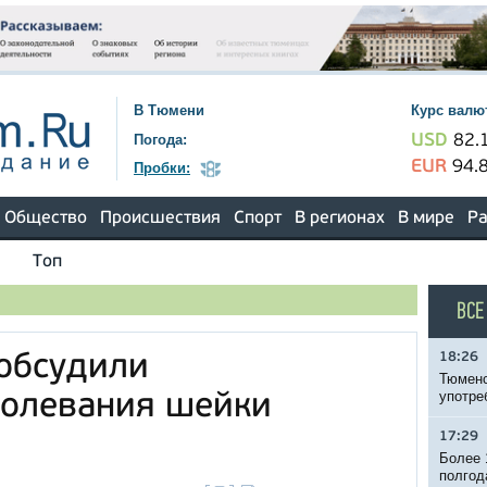
В Тюмени
Курс валю
Погода:
USD
82.
EUR
94.
Пробки:
Общество
Происшествия
Спорт
В регионах
В мире
Ра
Топ
ВСЕ
18:26
обсудили
Тюменс
употре
болевания шейки
17:29
Более 
полгод