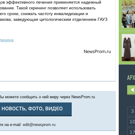
дов эффективного лечения применяется надежный
дование. Такой скрининг позволяет использовать
го сроки, снижать частоту инвалидизации и
азакова, заведующая цитологическим отделением ГАУЗ
дицина
NewsProm.ru
АРХ
 Вы можете сообщить о ней миру через NewsProm.ru
 НОВОСТЬ, ФОТО, ВИДЕО
3
1
е на e-mail:
edit@newsprom.ru
1