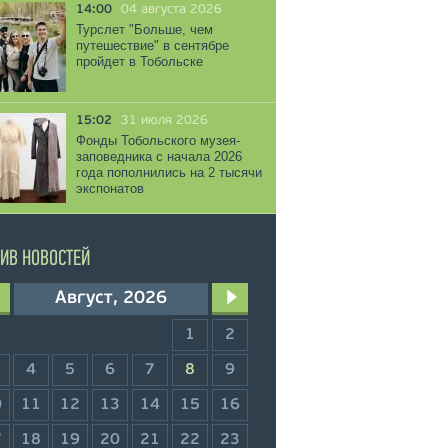
14:00
04 августа 2026
Турслет "Больше, чем
путешествие" в сентябре
пройдет в Тобольске
15:02
31 июля 2026
Фонды Тобольского музея-
заповедника с начала 2026
года пополнились на 2 тысячи
экспонатов
ИВ НОВОСТЕЙ
Август, 2026
1
2
4
5
6
7
8
9
0
11
12
13
14
15
16
7
18
19
20
21
22
23