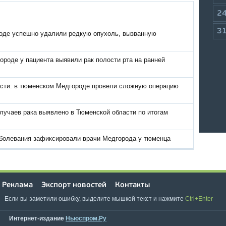
2
3
оде успешно удалили редкую опухоль, вызванную
роде у пациента выявили рак полости рта на ранней
асти: в тюменском Медгороде провели сложную операцию
лучаев рака выявлено в Тюменской области по итогам
аболевания зафиксировали врачи Медгорода у тюменца
Реклама
Экспорт новостей
Контакты
Если вы заметили ошибку, выделите мышкой текст и нажмите
Ctrl+Enter
Интернет-издание
Ньюспром.Ру