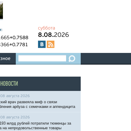
суббота
т:
8.08.
2026
1665
+0.7588
8366
+0.7781
зное
 НОВОСТИ
08 августа 2026
кий врач развеяла миф о связи
бления арбуза с семечками и аппендицита
08 августа 2026
193 млрд рублей потратили тюменцы за
а на непродовольственные товары