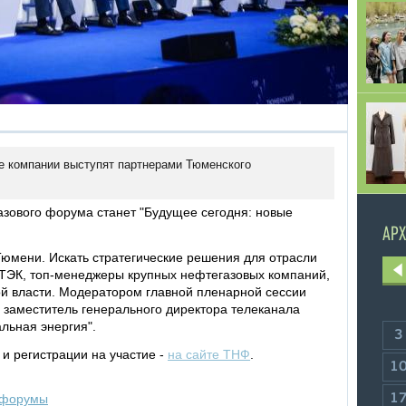
е компании выступят партнерами Тюменского
азового форума станет "Будущее сегодня: новые
АРХ
Тюмени. Искать стратегические решения для отрасли
ТЭК, топ-менеджеры крупных нефтегазовых компаний,
ой власти. Модератором главной пленарной сессии
 заместитель генерального директора телеканала
альная энергия".
3
и регистрации на участие -
на сайте ТНФ
.
1
форумы
1