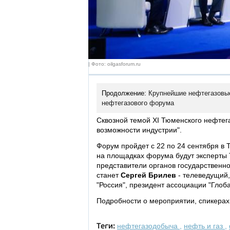
| Фото: oilgasforum.ru
Продолжение:
Крупнейшие нефтегазовы
нефтегазового форума
Сквозной темой XI Тюменского нефтег
возможности индустрии".
Форум пройдет с 22 по 24 сентября в 
на площадках форума будут эксперты 
представители органов государственн
станет
Сергей Брилев
- телеведущий,
"Россия", президент ассоциации "Глоб
Подробности о мероприятии, спикерах 
нефтегазодобыча
,
нефть и газ
,
Теги: