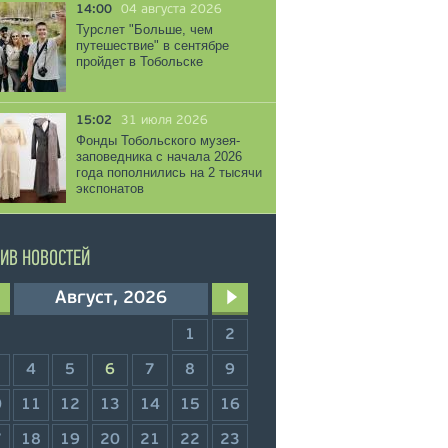
14:00
04 августа 2026
Турслет "Больше, чем
путешествие" в сентябре
пройдет в Тобольске
15:02
31 июля 2026
Фонды Тобольского музея-
заповедника с начала 2026
года пополнились на 2 тысячи
экспонатов
ИВ НОВОСТЕЙ
Август, 2026
1
2
4
5
6
7
8
9
0
11
12
13
14
15
16
7
18
19
20
21
22
23