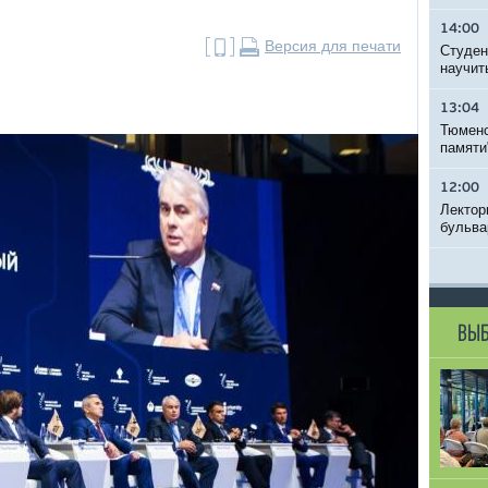
14:00
Версия для печати
Студен
научит
13:04
Тюменс
памяти
12:00
Лектор
бульва
ВЫБ