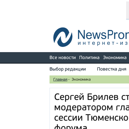
Все новости
Политика
Экономика
Выбор редакции
Повестка дня
Главная
-
Экономика
Сергей Брилев с
модератором гл
сессии Тюменско
форума