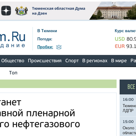
В Тюмени
Курс валю
Погода:
USD
80.
EUR
93.
Пробки:
Общество
Происшествия
Спорт
В регионах
В мире
Ра
Топ
ВСЕ
16:00
танет
Тюменс
ЛДПР
авной пленарной
го нефтегазового
15:00
Около 
област