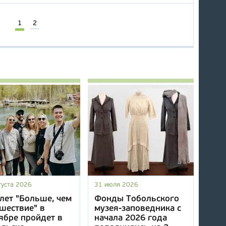
1
2
густа 2026
31 июля 2026
лет "Больше, чем
Фонды Тобольского
шествие" в
музея-заповедника с
ябре пройдет в
начала 2026 года