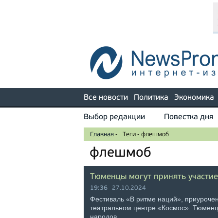
Все новости
Политика
Экономика
Выбор редакции
Повестка дня
Главная
-
Теги
-
флешмоб
флешмоб
Тюменцы могут принять участи
19:36
27.10.2024
Фестиваль «В ритме наций», приурочен
театральном центре «Космос». Тюменцы
народов …