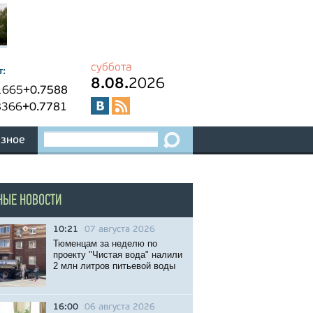
суббота
т:
8.08.
2026
1665
+0.7588
8366
+0.7781
зное
НЫЕ НОВОСТИ
10:21
07 августа 2026
Тюменцам за неделю по
проекту "Чистая вода" налили
2 млн литров питьевой воды
16:00
06 августа 2026