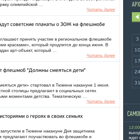
АРХ
ержку олимпийской …
Читать далее
дут советские плакаты о ЗОЖ на флешмобе
глашают принять участие в региональном флешмобе
3
ими красками», который продлится до конца июня. В
здан арт-объект, который …
1
Читать далее
1
т флешмоб "Должны смеяться дети"
2
3
яться дети» стартовал в Тюмени накануне 1 июня.
тной столицы предлагают в социальных сетях
выми моментами детства. Тематическую …
Читать далее
САМО
сториями о героях в своих семьях
12:00
запустили в Тюмени накануне Дня защитника
выход
м предлагают поучаствовать во флешмобе и
ждет 