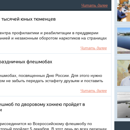
Читать далее
е тысячей юных тюменцев
ентра профилактики и реабилитации в преддверии
нией и незаконным оборотом наркотиков на страницах
Читать далее
праздничных флешмобах
ешмобах, посвященных Дню России. Для этого нужно
том не забыть передать эстафету друзьям и поставить
Читать далее
ешмоб по дворовому хоккею пройдет в
и
присоединится ко Всероссийскому флешмобу по
торый пройдет 5 декабря. В этот день во всех регионах