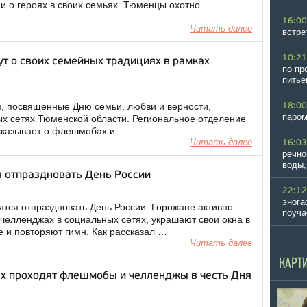
и о героях в своих семьях. Тюменцы охотно
16:00
Читать далее
встре
10:21
т о своих семейных традициях в рамках
по пр
питье
, посвященные Дню семьи, любви и верности,
18:00
паром
ых сетях Тюменской области. Региональное отделение
сказывает о флешмобах и …
Читать далее
16:03
речно
воды,
 отпраздновать День России
22:12
энога
тся отпраздновать День России. Горожане активно
поуча
 челленджах в социальных сетях, украшают свои окна в
е и повторяют гимн. Как рассказал …
Читать далее
КАРТ
ях проходят флешмобы и челленджы в честь Дня