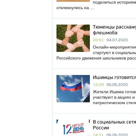
поделиться историям
откликнулись на …
Тюменцы расскажу
флешмоба
20:51
04.07.2020
Онлайн-мероприятия
стартуют в социальн
Российского движения школьников рас
Ишимцы готовятся
15:29
06.06.2020
Жители Ишима готовя
участвуют в акциях и
патриотическом стил
В социальных сет
России
14:31
06.06.2020