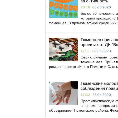
за активность
20:16
03.05.2020
Более 80 человек ст
который проходил с 
тюменцев. В прямом эфире среди них 
Тюменцев приглаш
проектах от ДК "В
17:11
02.05.2020
Серию онлайн-проект
течение мая. Принят
рамках проекта «Книга Памяти и Слав
Тюменские молодё
соблюдения прави
17:32
25.04.2020
Профилактическую ф
во время пандемии 
объединения Тюменского района. Фле