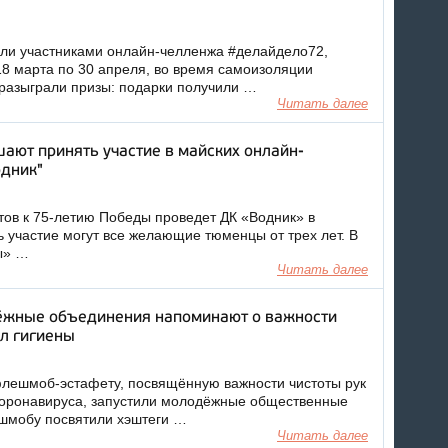
али участниками онлайн-челленжа #делайдело72,
18 марта по 30 апреля, во время самоизоляции
разыграли призы: подарки получили …
Читать далее
ают принять участие в майских онлайн-
одник"
ов к 75-летию Победы проведет ДК «Водник» в
ь участие могут все желающие тюменцы от трех лет. В
ы» …
Читать далее
жные объединения напоминают о важности
л гигиены
лешмоб-эстафету, посвящённую важности чистоты рук
коронавируса, запустили молодёжные общественные
шмобу посвятили хэштеги …
Читать далее