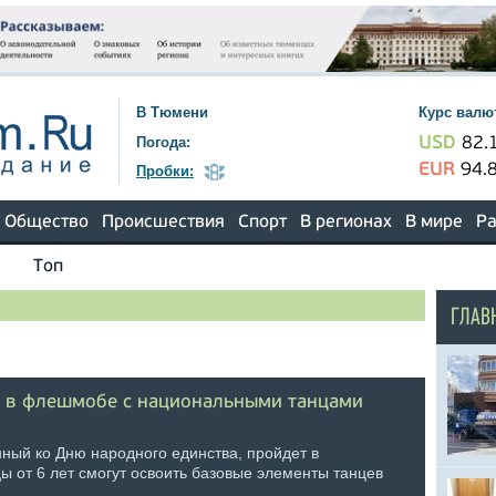
В Тюмени
Курс валю
Погода:
USD
82.
EUR
94.
Пробки:
Общество
Происшествия
Спорт
В регионах
В мире
Ра
Топ
ГЛАВ
е в флешмобе с национальными танцами
ный ко Дню народного единства, пройдет в
 от 6 лет смогут освоить базовые элементы танцев