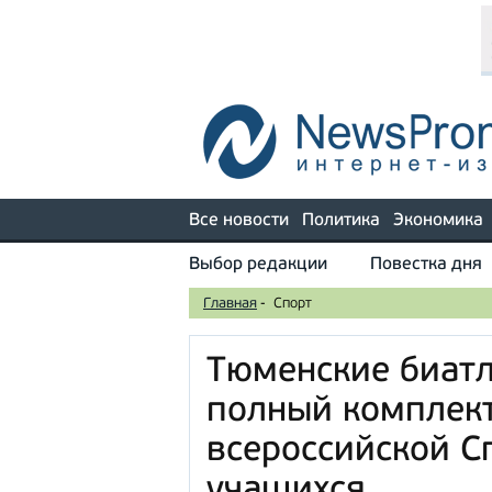
Все новости
Политика
Экономика
Выбор редакции
Повестка дня
Главная
-
Спорт
Тюменские биат
полный комплек
всероссийской С
учащихся