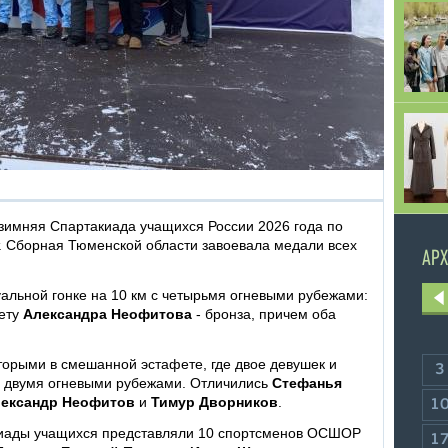
 зимняя Спартакиада учащихся России 2026 года по
т. Сборная Тюменской области завоевала медали всех
АРХ
альной гонке на 10 км с четырьмя огневыми рубежами:
чету
Александра Неофитова
- бронза, причем оба
торыми в смешанной эстафете, где двое девушек и
3
с двумя огневыми рубежами. Отличились
Стефанья
ександр Неофитов
и
Тимур Дворников
.
1
киады учащихся представляли 10 спортсменов ОСШОР
1