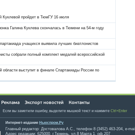
й Куклевой пройдет в ТюмГУ 16 июля
онка Галина Куклева скончалась в Тюмени на 54-м году
Спартакиада учащихся выявила лучших биатлонистов
нисты собрали полный комплект медалей всероссийской
й области выступит в финале Спартакиады России по
Реклама
Экспорт новостей
Контакты
Если вы заметили ошибку, выделите мышкой текст и нажмите
Ctrl+Enter
Интернет-издание
Ньюспром.Ру
Главный редактор: Достовалова А.С., телефон 8 (3452) 463-204, e-mai
Адрес редакции: 625000, г.Тюмень, ул.8 Марта 1, оф.207