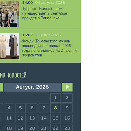
14:00
04 августа 2026
Турслет "Больше, чем
путешествие" в сентябре
пройдет в Тобольске
15:02
31 июля 2026
Фонды Тобольского музея-
заповедника с начала 2026
года пополнились на 2 тысячи
экспонатов
ИВ НОВОСТЕЙ
Август, 2026
1
2
4
5
6
7
8
9
0
11
12
13
14
15
16
7
18
19
20
21
22
23