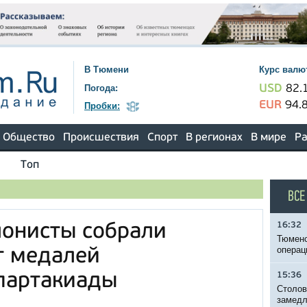
В Тюмени
Курс валю
Погода:
USD
82.
EUR
94.
Пробки:
Общество
Происшествия
Спорт
В регионах
В мире
Ра
Топ
ВСЕ
16:32
лонисты собрали
Тюменс
операц
т медалей
партакиады
15:36
Столов
замедл