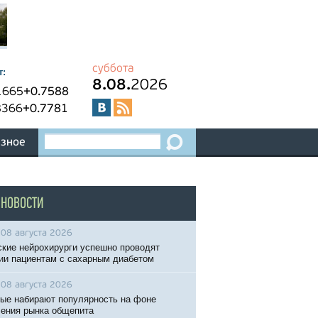
суббота
т:
8.08.
2026
1665
+0.7588
8366
+0.7781
зное
 НОВОСТИ
08 августа 2026
кие нейрохирурги успешно проводят
ии пациентам с сахарным диабетом
08 августа 2026
ые набирают популярность на фоне
ения рынка общепита