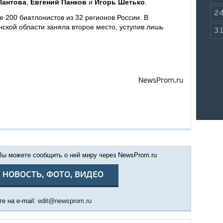
Пантова
,
Евгений Панков
и
Игорь Шетько
.
2
е 200 биатлонистов из 32 регионов России. В
кой области заняла второе место, уступив лишь
3
NewsProm.ru
 Вы можете сообщить о ней миру через NewsProm.ru
 НОВОСТЬ, ФОТО, ВИДЕО
е на e-mail:
edit@newsprom.ru