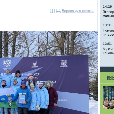
14:29
Версия для печати
Экспер
малыша
13:31
Тюменц
питьев
12:51
Музей 
Тоболь
ВЫБ