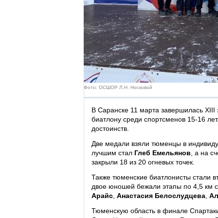
Фото: ОСШОР Л.Н. Носковой
В Саранске 11 марта завершилась XIII
биатлону среди спортсменов 15-16 ле
достоинств.
Две медали взяли тюменцы в индивиду
лучшим стал
Глеб Емельянов
, а на с
закрыли 18 из 20 огневых точек.
Также тюменские биатлонисты стали в
двое юношей бежали этапы по 4,5 км 
Арайс
,
Анастасия Белослудцева
,
Ал
Тюменскую область в финале Спарта