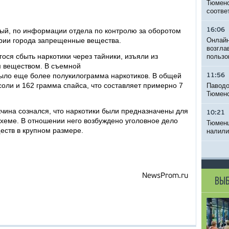
Тюменс
соотве
рый, по информации отдела по контролю за оборотом
16:06
ории города запрещенные вещества.
Онлайн
возгла
ося сбыть наркотики через тайники, изъяли из
пользо
им веществом. В съемной
было еще более полукилограмма наркотиков. В общей
11:56
соли и 162 грамма спайса, что составляет примерно 7
Паводо
Тюменс
чина сознался, что наркотики были предназначены для
10:21
схеме. В отношении него возбуждено уголовное дело
Тюменц
еств в крупном размере.
налили
NewsProm.ru
ВЫБ