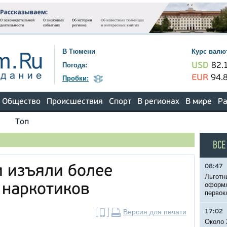
В Тюмени
Курс валю
Погода:
USD
82.
EUR
94.
Пробки:
Общество
Происшествия
Спорт
В регионах
В мире
Ра
Топ
ВСЕ
08:47
 изъяли более
Льготн
оформл
 наркотиков
первок
Версия для печати
17:02
Около 