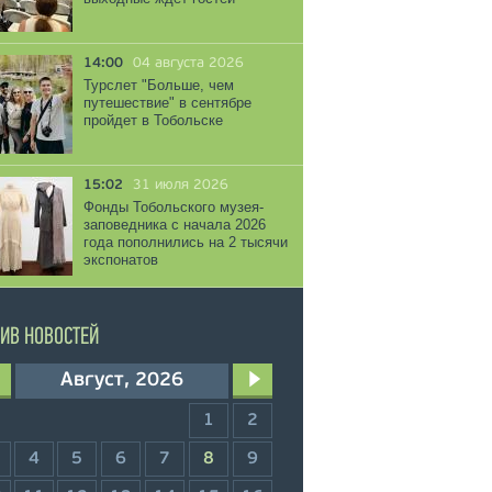
14:00
04 августа 2026
Турслет "Больше, чем
путешествие" в сентябре
пройдет в Тобольске
15:02
31 июля 2026
Фонды Тобольского музея-
заповедника с начала 2026
года пополнились на 2 тысячи
экспонатов
ИВ НОВОСТЕЙ
Август, 2026
1
2
4
5
6
7
8
9