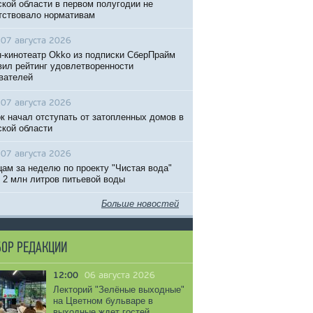
кой области в первом полугодии не
тствовало нормативам
07 августа 2026
-кинотеатр Okko из подписки СберПрайм
вил рейтинг удовлетворенности
вателей
07 августа 2026
к начал отступать от затопленных домов в
кой области
07 августа 2026
ам за неделю по проекту "Чистая вода"
 2 млн литров питьевой воды
Больше новостей
ОР РЕДАКЦИИ
12:00
06 августа 2026
Лекторий "Зелёные выходные"
на Цветном бульваре в
выходные ждет гостей