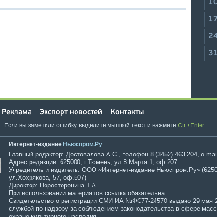
1
1
2
3
Реклама
Экспорт новостей
Контакты
Если вы заметили ошибку, выделите мышкой текст и нажмите
Ctrl+Enter
Интернет-издание
Ньюспром.Ру
Главный редактор: Достовалова А.С., телефон 8 (3452) 463-204, e-mai
Адрес редакции: 625000, г.Тюмень, ул.8 Марта 1, оф.207
Учредитель и издатель: ООО «Интернет-издание Ньюспром.Ру» (6250
ул.Хохрякова, 57, оф.507)
Директор: Пересторонина Т.А.
При использовании материалов ссылка обязательна.
Свидетельство о регистрации СМИ ИА №ФС77-24570 выдано 29 мая 
службой по надзору за соблюдением законодательства в сфере мас
охране культурного наследия.