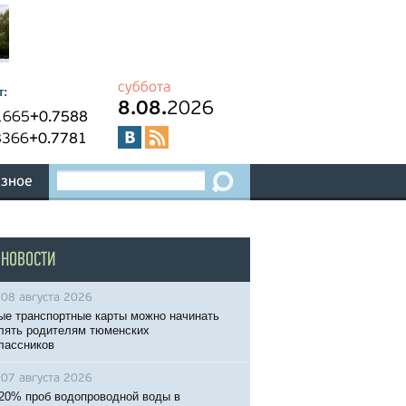
суббота
т:
8.08.
2026
1665
+0.7588
8366
+0.7781
зное
 НОВОСТИ
08 августа 2026
ые транспортные карты можно начинать
ять родителям тюменских
лассников
07 августа 2026
20% проб водопроводной воды в