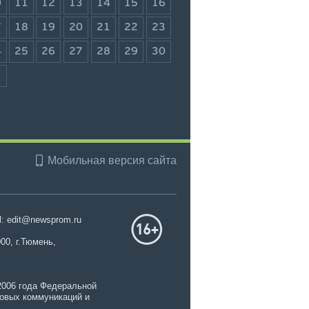
0
11
12
13
14
15
16
7
18
19
20
21
22
23
4
25
26
27
28
29
30
1
Мобильная версия сайта
l: edit@newsprom.ru
00, г.Тюмень,
2006 года Федеральной
совых коммуникаций и