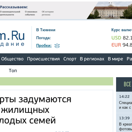
В Тюмени
Курс валю
Погода:
USD
82.
EUR
94.
Пробки:
Общество
Происшествия
Спорт
В регионах
В мире
Ра
Топ
ВСЕ
14:22
ерты задумаются
Специа
и как 
 жилищных
лодых семей
13:39
В креа
фотовы