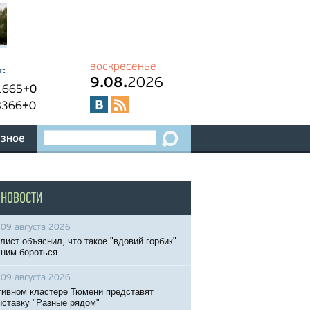
воскресенье
т:
9.08.
2026
1665
+0
8366
+0
зное
 НОВОСТИ
09 августа 2026
лист объяснил, что такое "вдовий горбик"
с ним бороться
09 августа 2026
тивном кластере Тюмени представят
ставку "Разные рядом"