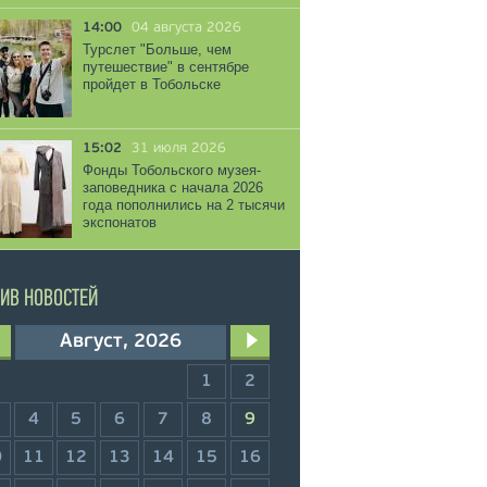
14:00
04 августа 2026
Турслет "Больше, чем
путешествие" в сентябре
пройдет в Тобольске
15:02
31 июля 2026
Фонды Тобольского музея-
заповедника с начала 2026
года пополнились на 2 тысячи
экспонатов
ИВ НОВОСТЕЙ
Август, 2026
1
2
4
5
6
7
8
9
0
11
12
13
14
15
16