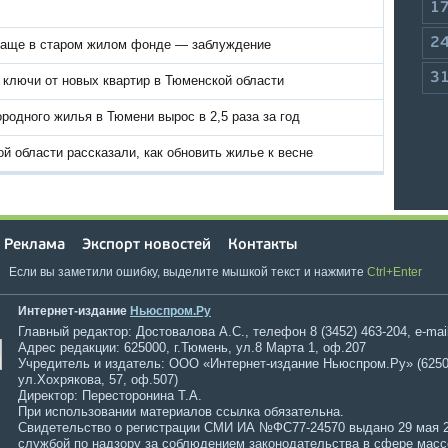
1
2
аще в старом жилом фонде — заблуждение
3
 ключи от новых квартир в Тюменской области
ородного жилья в Тюмени вырос в 2,5 раза за год
 области рассказали, как обновить жилье к весне
Реклама
Экспорт новостей
Контакты
Если вы заметили ошибку, выделите мышкой текст и нажмите
Ctrl+Enter
Интернет-издание
Ньюспром.Ру
Главный редактор: Достовалова А.С., телефон 8 (3452) 463-204, e-mai
Адрес редакции: 625000, г.Тюмень, ул.8 Марта 1, оф.207
Учредитель и издатель: ООО «Интернет-издание Ньюспром.Ру» (6250
ул.Хохрякова, 57, оф.507)
Директор: Пересторонина Т.А.
При использовании материалов ссылка обязательна.
Свидетельство о регистрации СМИ ИА №ФС77-24570 выдано 29 мая 
службой по надзору за соблюдением законодательства в сфере мас