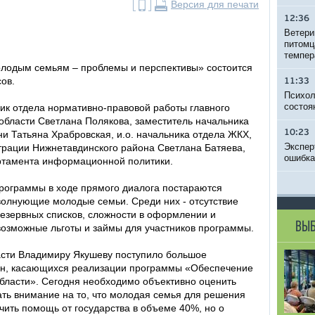
Версия для печати
12:36
Ветери
питомц
темпер
лодым семьям – проблемы и перспективы» состоится
ов.
11:33
Психол
состоя
ник отдела нормативно-правовой работы главного
области Светлана Полякова, заместитель начальника
10:23
 Татьяна Храбровская, и.о. начальника отдела ЖКХ,
Экспер
трации Нижнетавдинского района Светлана Батяева,
ошибка
ртамента информационной политики.
рограммы в ходе прямого диалога постараются
волнующие молодые семьи. Среди них - отсутствие
езервных списков, сложности в оформлении и
ВЫБ
озможные льготы и займы для участников программы.
ласти Владимиру Якушеву поступило большое
ан, касающихся реализации программы «Обеспечение
бласти». Сегодня необходимо объективно оценить
ть внимание на то, что молодая семья для решения
чить помощь от государства в объеме 40%, но о