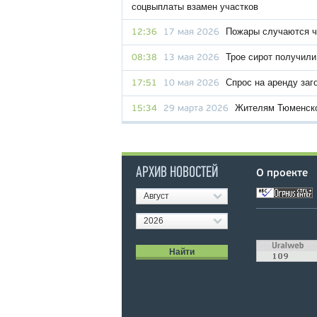
соцвыплаты взамен участков
Пожары случаются ч
12:36
17 мая 2026
Трое сирот получили
08:38
13 мая 2026
Спрос на аренду заг
17:51
10 мая 2026
Жителям Тюменской
15:34
29 марта 2026
АРХИВ НОВОСТЕЙ
О проекте
Август
2026