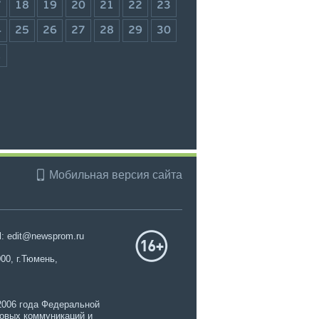
7
18
19
20
21
22
23
4
25
26
27
28
29
30
1
Мобильная версия сайта
l: edit@newsprom.ru
00, г.Тюмень,
2006 года Федеральной
совых коммуникаций и