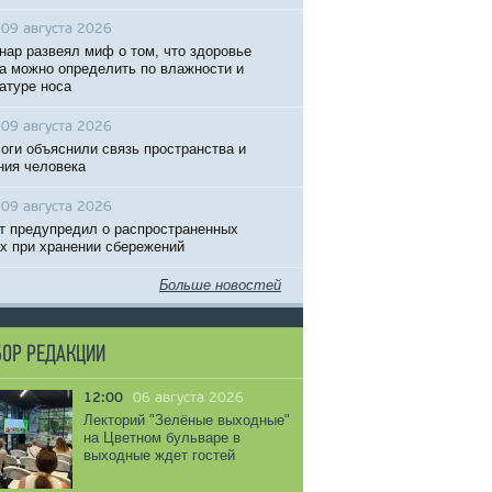
09 августа 2026
нар развеял миф о том, что здоровье
а можно определить по влажности и
атуре носа
09 августа 2026
оги объяснили связь пространства и
ния человека
09 августа 2026
т предупредил о распространенных
х при хранении сбережений
Больше новостей
ОР РЕДАКЦИИ
12:00
06 августа 2026
Лекторий "Зелёные выходные"
на Цветном бульваре в
выходные ждет гостей