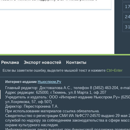
1
2
3
Реклама
Экспорт новостей
Контакты
Если вы заметили ошибку, выделите мышкой текст и нажмите
Ctrl+Enter
Интернет-издание
Ньюспром.Ру
Главный редактор: Достовалова А.С., телефон 8 (3452) 463-204, e-mai
Адрес редакции: 625000, г.Тюмень, ул.8 Марта 1, оф.207
Учредитель и издатель: ООО «Интернет-издание Ньюспром.Ру» (6250
ул.Хохрякова, 57, оф.507)
Директор: Пересторонина Т.А.
При использовании материалов ссылка обязательна.
Свидетельство о регистрации СМИ ИА №ФС77-24570 выдано 29 мая 
службой по надзору за соблюдением законодательства в сфере мас
охране культурного наследия.
Информационная лента выходит при финансовой поддержке правител