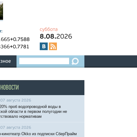
суббота
т:
8.08.
2026
1665
+0.7588
8366
+0.7781
зное
 НОВОСТИ
07 августа 2026
20% проб водопроводной воды в
кой области в первом полугодии не
тствовало нормативам
07 августа 2026
-кинотеатр Okko из подписки СберПрайм