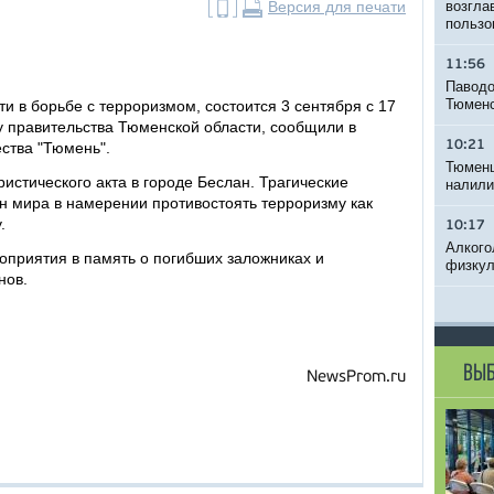
Версия для печати
возгла
пользо
11:56
Паводо
Тюменс
 в борьбе с терроризмом, состоится 3 сентября с 17
у правительства Тюменской области, сообщили в
10:21
ества "Тюмень".
Тюменц
истического акта в городе Беслан. Трагические
налили
н мира в намерении противостоять терроризму как
.
10:17
Алкого
оприятия в память о погибших заложниках и
физкул
нов.
ВЫБ
NewsProm.ru