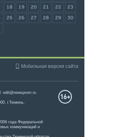
7
18
19
20
21
22
23
4
25
26
27
28
29
30
1
Мобильная версия сайта
l: edit@newsprom.ru
00, г.Тюмень,
2006 года Федеральной
совых коммуникаций и
ьства Тюменской области.