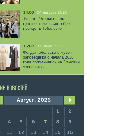
14:00
04 августа 2026
Турслет "Больше, чем
путешествие" в сентябре
пройдет в Тобольске
15:02
31 июля 2026
Фонды Тобольского музея-
заповедника с начала 2026
года пополнились на 2 тысячи
экспонатов
ИВ НОВОСТЕЙ
Август, 2026
1
2
4
5
6
7
8
9
0
11
12
13
14
15
16