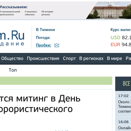
В Тюмени
Курс валю
Погода:
USD
82.
EUR
94.
Пробки:
Общество
Происшествия
Спорт
В регионах
В мире
Ра
Топ
ВСЕ
17:02
тся митинг в День
Около 
Тюменс
ррористического
соотве
16:06
Онлайн