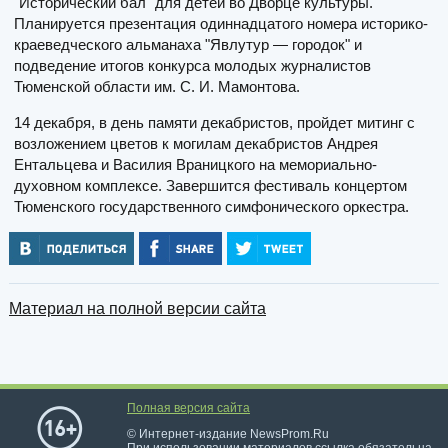
"Исторический бал" для детей во Дворце культуры.
Планируется презентация одиннадцатого номера историко-
краеведческого альманаха "Явлутур — городок" и
подведение итогов конкурса молодых журналистов
Тюменской области им. С. И. Мамонтова.
14 декабря, в день памяти декабристов, пройдет митинг с
возложением цветов к могилам декабристов Андрея
Ентальцева и Василия Враницкого на мемориально-
духовном комплексе. Завершится фестиваль концертом
Тюменского государственного симфонического оркестра.
Материал на полной версии сайта
Полная версия сайта
© Интернет-издание NewsProm.Ru
При использовании материалов ссылка обязательна