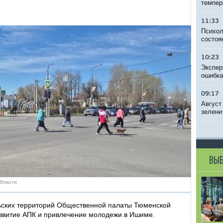
темпер
11:33
Психол
состоя
10:23
Экспер
ошибка
09:17
Август
зелени
ВЫБ
области
льских территорий Общественной палаты Тюменской
звитие АПК и привлечение молодежи в Ишиме.