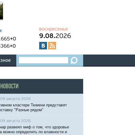
воскресенье
т:
9.08.
2026
1665
+0
8366
+0
зное
 НОВОСТИ
09 августа 2026
тивном кластере Тюмени представят
ставку "Разные рядом"
09 августа 2026
нар развеял миф о том, что здоровье
а можно определить по влажности и