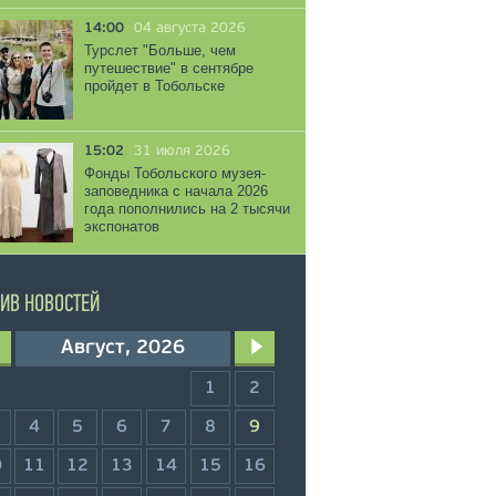
14:00
04 августа 2026
Турслет "Больше, чем
путешествие" в сентябре
пройдет в Тобольске
15:02
31 июля 2026
Фонды Тобольского музея-
заповедника с начала 2026
года пополнились на 2 тысячи
экспонатов
ИВ НОВОСТЕЙ
Август, 2026
1
2
4
5
6
7
8
9
0
11
12
13
14
15
16