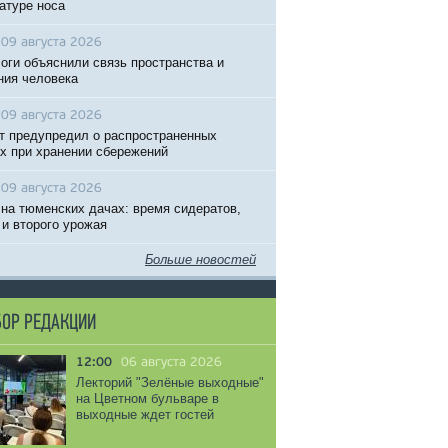
атуре носа
09 августа 2026
оги объяснили связь пространства и
ния человека
09 августа 2026
т предупредил о распространенных
х при хранении сбережений
09 августа 2026
 на тюменских дачах: время сидератов,
 и второго урожая
Больше новостей
ОР РЕДАКЦИИ
12:00
06 августа 2026
Лекторий "Зелёные выходные"
на Цветном бульваре в
выходные ждет гостей