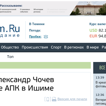
В Тюмени
Курс валю
Погода:
USD
82.
EUR
94.
Пробки:
Общество
Происшествия
Спорт
В регионах
В мире
Ра
Топ
ВСЕ
13:39
лександр Чочев
В креа
фотовы
ие АПК в Ишиме
12:36
Версия для печати
Ветери
питомц