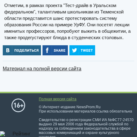
Отметим, в рамках проекта "Тест-драйв в Уральском
федеральном", талантливым школьникам из Тюменской
области представится шанс протестировать систему
образования России на примере УрФУ. Они посетят лекции
именитых профессоров, попробуют выжить в общежитии, а
также продегустируют блюда в студенческих столовых.
Материал на полной версии сайта
Полная версия сайта
© Интернет-издание NewsProm.Ru
При использовании материалов ссылка обязательна
Свидетельство о регистрации СМИ ИА №ФС77-24570
выдано 29 мая 2006 года Федеральной службой по
надзору за соблюдением законодательства в сфере
массовых коммуникаций и охране культурного
наследия.