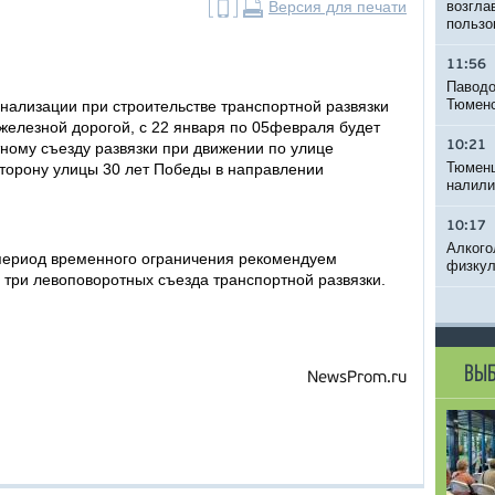
Версия для печати
возгла
пользо
11:56
Паводо
Тюменс
анализации при строительстве транспортной развязки
железной дорогой, с 22 января по 05февраля будет
10:21
ному съезду развязки при движении по улице
Тюменц
торону улицы 30 лет Победы в направлении
налили
10:17
Алкого
 период временного ограничения рекомендуем
физкул
 три левоповоротных съезда транспортной развязки.
ВЫБ
NewsProm.ru