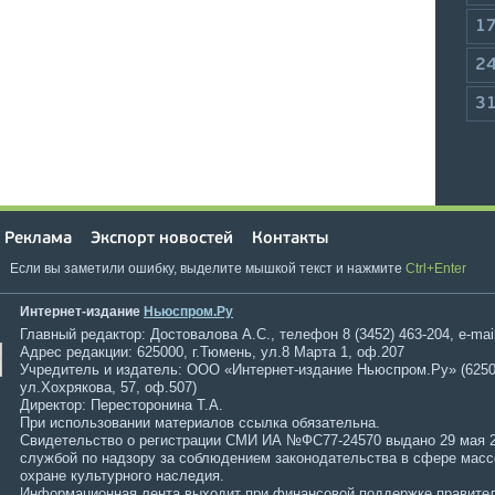
1
2
3
Реклама
Экспорт новостей
Контакты
Если вы заметили ошибку, выделите мышкой текст и нажмите
Ctrl+Enter
Интернет-издание
Ньюспром.Ру
Главный редактор: Достовалова А.С., телефон 8 (3452) 463-204, e-mai
Адрес редакции: 625000, г.Тюмень, ул.8 Марта 1, оф.207
Учредитель и издатель: ООО «Интернет-издание Ньюспром.Ру» (6250
ул.Хохрякова, 57, оф.507)
Директор: Пересторонина Т.А.
При использовании материалов ссылка обязательна.
Свидетельство о регистрации СМИ ИА №ФС77-24570 выдано 29 мая 
службой по надзору за соблюдением законодательства в сфере мас
охране культурного наследия.
Информационная лента выходит при финансовой поддержке правител