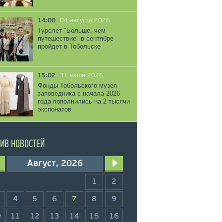
14:00
04 августа 2026
Турслет "Больше, чем
путешествие" в сентябре
пройдет в Тобольске
15:02
31 июля 2026
Фонды Тобольского музея-
заповедника с начала 2026
года пополнились на 2 тысячи
экспонатов
ИВ НОВОСТЕЙ
Август, 2026
1
2
4
5
6
7
8
9
0
11
12
13
14
15
16