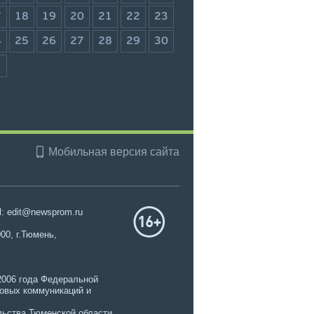
7
18
19
20
21
22
23
4
25
26
27
28
29
30
1
Мобильная версия сайта
l: edit@newsprom.ru
00, г.Тюмень,
2006 года Федеральной
совых коммуникаций и
ьства Тюменской области.