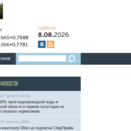
суббота
т:
8.08.
2026
1665
+0.7588
8366
+0.7781
зное
 НОВОСТИ
07 августа 2026
20% проб водопроводной воды в
кой области в первом полугодии не
тствовало нормативам
07 августа 2026
-кинотеатр Okko из подписки СберПрайм