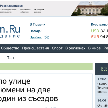
В Тюмени
Курс валю
Погода:
USD
82.
EUR
94.
Пробки:
Общество
Происшествия
Спорт
В регионах
В мире
Ра
Топ
ВСЕ
17:02
по улице
Около 
Тюменс
Тюмени на две
соотве
один из съездов
16:06
Онлайн