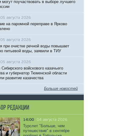
 могут поучаствовать в выборе лучшего
оссии
05 августа 2026
ие на паромной переправе в Ярково
влено
05 августа 2026
я при очистке речной воды повышает
во питьевой воды, заявили в ТИУ
05 августа 2026
 Сибирского войскового казачьего
ва и губернатор Тюменской области
ли развитие казачества
Больше новостей
ОР РЕДАКЦИИ
14:00
04 августа 2026
Турслет "Больше, чем
путешествие" в сентябре
пройдет в Тобольске