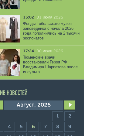
15:02
31 июля 2026
Фонды Тобольского музея-
заповедника с начала 2026
года пополнились на 2 тысячи
экспонатов
17:24
30 июля 2026
Тюменские врачи
восстановили Героя РФ
Владимира Шарпатова после
инсульта
ИВ НОВОСТЕЙ
Август, 2026
1
2
4
5
6
7
8
9