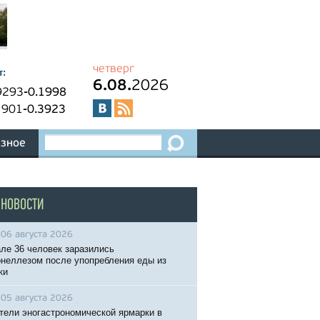
четверг
т:
6.08.
2026
9293
-0.1998
1901
-0.3923
зное
 НОВОСТИ
06 августа 2026
ле 36 человек заразились
неллезом после упопребления еды из
ки
05 августа 2026
тели эногастрономической ярмарки в