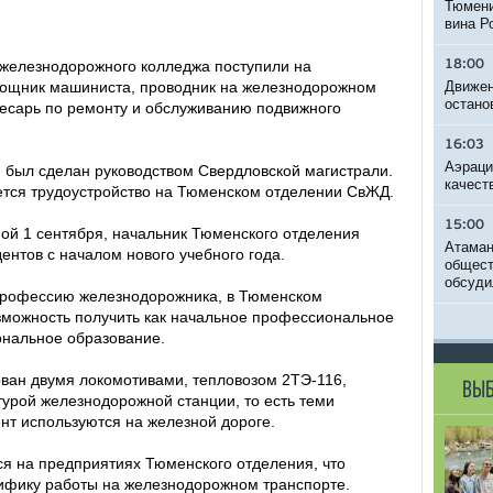
Тюмени
вина Р
 железнодорожного колледжа поступили на
18:00
ощник машиниста, проводник на железнодорожном
Движен
остано
лесарь по ремонту и обслуживанию подвижного
16:03
Аэраци
й был сделан руководством Свердловской магистрали.
качест
ется трудоустройство на Тюменском отделении СвЖД.
15:00
ой 1 сентября, начальник Тюменского отделения
Атаман
нтов с началом нового учебного года.
общест
обсуди
профессию железнодорожника, в Тюменском
можность получить как начальное профессиональное
ональное образование.
ван двумя локомотивами, тепловозом 2ТЭ-116,
ВЫБ
турой железнодорожной станции, то есть теми
нт используются на железной дороге.
ся на предприятиях Тюменского отделения, что
ифику работы на железнодорожном транспорте.