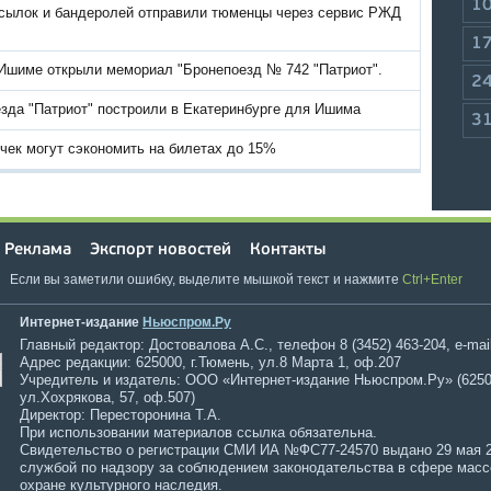
1
осылок и бандеролей отправили тюменцы через сервис РЖД
1
 Ишиме открыли мемориал "Бронепоезд № 742 "Патриот".
2
зда "Патриот" построили в Екатеринбурге для Ишима
3
чек могут сэкономить на билетах до 15%
Реклама
Экспорт новостей
Контакты
Если вы заметили ошибку, выделите мышкой текст и нажмите
Ctrl+Enter
Интернет-издание
Ньюспром.Ру
Главный редактор: Достовалова А.С., телефон 8 (3452) 463-204, e-mai
Адрес редакции: 625000, г.Тюмень, ул.8 Марта 1, оф.207
Учредитель и издатель: ООО «Интернет-издание Ньюспром.Ру» (6250
ул.Хохрякова, 57, оф.507)
Директор: Пересторонина Т.А.
При использовании материалов ссылка обязательна.
Свидетельство о регистрации СМИ ИА №ФС77-24570 выдано 29 мая 
службой по надзору за соблюдением законодательства в сфере мас
охране культурного наследия.