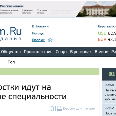
В Тюмени
Курс валю
Погода:
USD
80.
EUR
93.
Пробки:
Общество
Происшествия
Спорт
В регионах
В мире
Ра
Топ
ВСЕ
09:54
стки идут на
На Яма
сальмо
е специальности
достав
Версия для печати
22:12
Посети