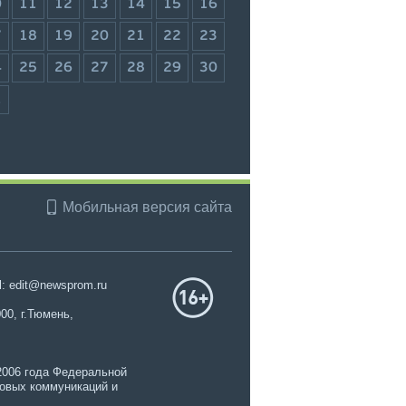
0
11
12
13
14
15
16
7
18
19
20
21
22
23
4
25
26
27
28
29
30
1
Мобильная версия сайта
l: edit@newsprom.ru
00, г.Тюмень,
2006 года Федеральной
совых коммуникаций и