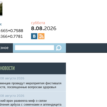
суббота
т:
8.08.
2026
1665
+0.7588
8366
+0.7781
зное
 НОВОСТИ
08 августа 2026
менцев проведут мероприятия фестиваля
ств, посвященные вопросам здоровья
08 августа 2026
кий врач развеяла миф о связи
бления арбуза с семечками и аппендицита