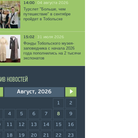
14:00
04 августа 2026
Турслет "Больше, чем
путешествие" в сентябре
пройдет в Тобольске
15:02
31 июля 2026
Фонды Тобольского музея-
заповедника с начала 2026
года пополнились на 2 тысячи
экспонатов
ИВ НОВОСТЕЙ
Август, 2026
1
2
4
5
6
7
8
9
0
11
12
13
14
15
16
7
18
19
20
21
22
23