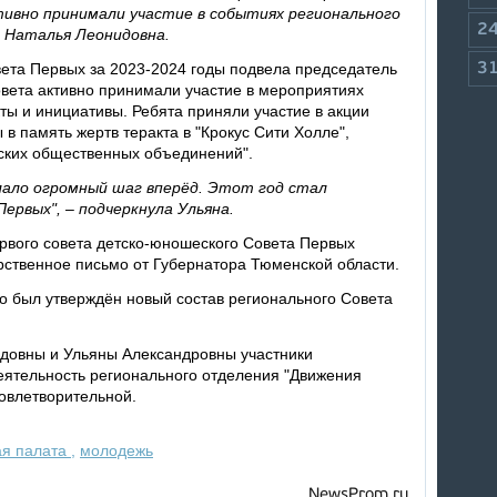
тивно принимали участие в событиях регионального
2
а Наталья Леонидовна.
вета Первых за 2023-2024 годы подвела председатель
3
овета активно принимали участие в мероприятиях
ты и инициативы. Ребята приняли участие в акции
в память жертв теракта в "Крокус Сити Холле",
тских общественных объединений".
лало огромный шаг вперёд. Этот год стал
рвых", – подчеркнула Ульяна.
ервого совета детско-юношеского Совета Первых
ственное письмо от Губернатора Тюменской области.
 был утверждён новый состав регионального Совета
довны и Ульяны Александровны участники
ятельность регионального отделения "Движения
овлетворительной.
я палата
,
молодежь
NewsProm.ru