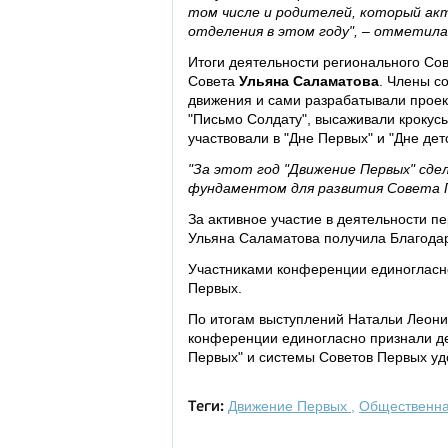
том числе и родителей, который ак
отделения в этом году", – отметил
Итоги деятельности регионального Со
Совета
Ульяна Саламатова
. Члены с
движения и сами разрабатывали проек
"Письмо Солдату", высаживали крокусы 
участвовали в "Дне Первых" и "Дне де
"За этот год "Движение Первых" сде
фундаментом для развития Совета Пе
За активное участие в деятельности п
Ульяна Саламатова получила Благодар
Участниками конференции единогласно
Первых.
По итогам выступлений Натальи Леони
конференции единогласно признали де
Первых" и системы Советов Первых уд
Движение Первых
,
Общественна
Теги: