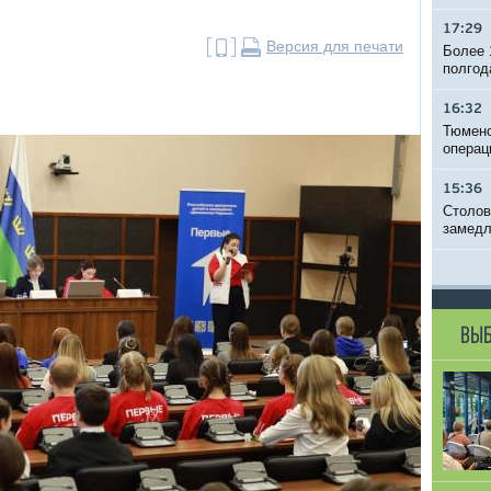
17:29
Версия для печати
Более 
полгод
16:32
Тюменс
операц
15:36
Столов
замедл
ВЫБ