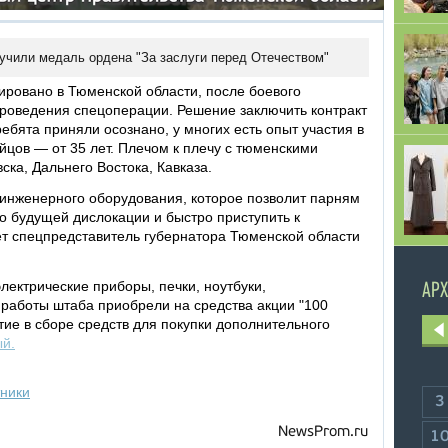
учили медаль ордена "За заслуги перед Отечеством"
ровано в Тюменской области, после боевого
проведения спецоперации. Решение заключить контракт
ебята приняли осознано, у многих есть опыт участия в
йцов — от 35 лет. Плечом к плечу с тюменскими
ска, Дальнего Востока, Кавказа.
 инженерного оборудования, которое позволит парням
о будущей дислокации и быстро приступить к
ет спецпредставитель губернатора Тюменской области
лектрические приборы, печки, ноутбуки,
АРХ
работы штаба приобрели на средства акции "100
ие в сборе средств для покупки дополнительного
й.
тники
3
NewsProm.ru
1