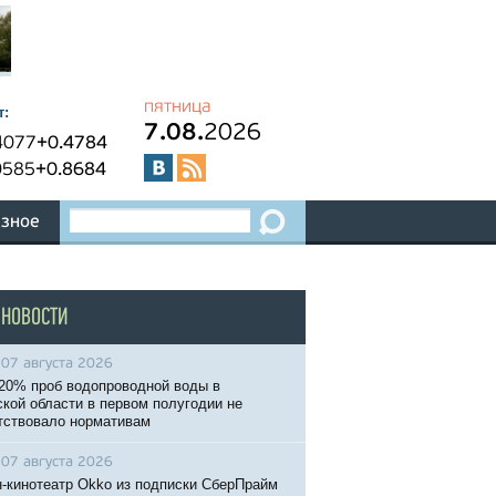
пятница
т:
7.08.
2026
4077
+0.4784
0585
+0.8684
зное
 НОВОСТИ
07 августа 2026
20% проб водопроводной воды в
кой области в первом полугодии не
тствовало нормативам
07 августа 2026
-кинотеатр Okko из подписки СберПрайм