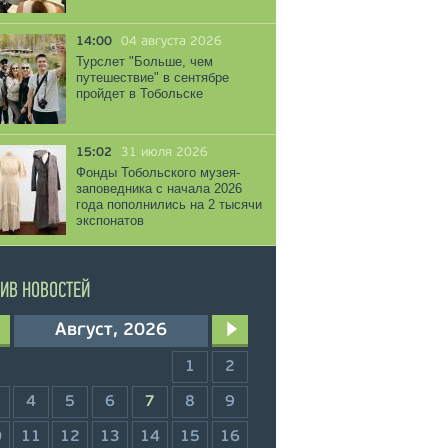
14:00
04 августа 2026
Турслет "Больше, чем
путешествие" в сентябре
пройдет в Тобольске
15:02
31 июля 2026
Фонды Тобольского музея-
заповедника с начала 2026
года пополнились на 2 тысячи
экспонатов
ИВ НОВОСТЕЙ
Август, 2026
1
2
4
5
6
7
8
9
0
11
12
13
14
15
16