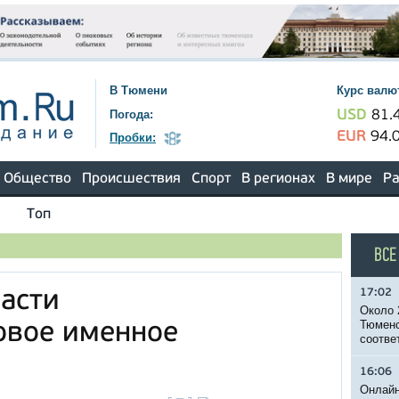
В Тюмени
Курс валю
Погода:
USD
81.
EUR
94.
Пробки:
Общество
Происшествия
Спорт
В регионах
В мире
Ра
Топ
ВСЕ
17:02
асти
Около 
Тюменс
овое именное
соотве
16:06
Онлайн