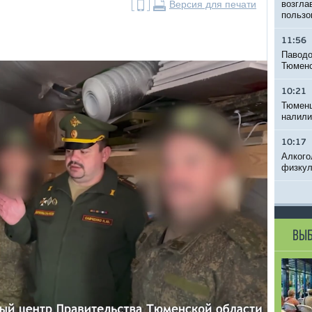
Версия для печати
возгла
пользо
11:56
Паводо
Тюменс
10:21
Тюменц
налили
10:17
Алкого
физкул
ВЫБ