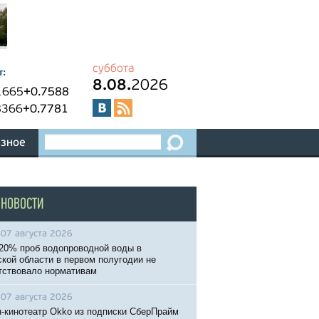
суббота
т:
8.08.
2026
1665
+0.7588
8366
+0.7781
зное
 НОВОСТИ
07 августа 2026
20% проб водопроводной воды в
кой области в первом полугодии не
тствовало нормативам
07 августа 2026
-кинотеатр Okko из подписки СберПрайм