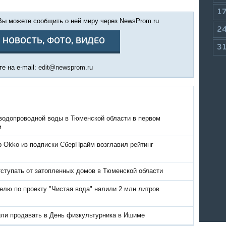
1
 Вы можете сообщить о ней миру через NewsProm.ru
2
 НОВОСТЬ, ФОТО, ВИДЕО
3
е на e-mail:
edit@newsprom.ru
водопроводной воды в Тюменской области в первом
м
р Okko из подписки СберПрайм возглавил рейтинг
тступать от затопленных домов в Тюменской области
елю по проекту "Чистая вода" налили 2 млн литров
или продавать в День физкультурника в Ишиме