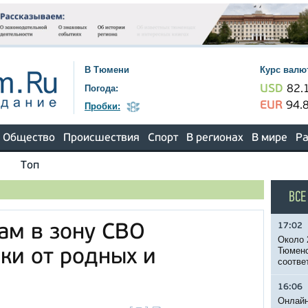
В Тюмени
Курс валю
Погода:
USD
82.
EUR
94.
Пробки:
Общество
Происшествия
Спорт
В регионах
В мире
Ра
Топ
ВСЕ
17:02
ам в зону СВО
Около 
Тюменс
ки от родных и
соотве
16:06
Онлайн