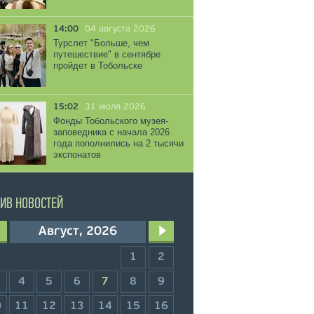
14:00
04 августа 2026
Турслет "Больше, чем
путешествие" в сентябре
пройдет в Тобольске
15:02
31 июля 2026
Фонды Тобольского музея-
заповедника с начала 2026
года пополнились на 2 тысячи
экспонатов
ИВ НОВОСТЕЙ
Август, 2026
1
2
4
5
6
7
8
9
0
11
12
13
14
15
16