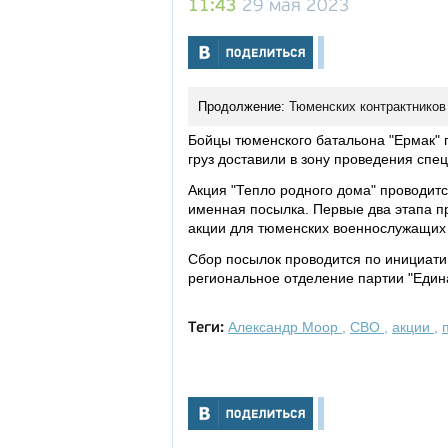
11:43
29 мая 2023
Продолжение:
Тюменских контрактников
Бойцы тюменского батальона "Ермак" 
груз доставили в зону проведения спе
Акция "Тепло родного дома" проводитс
именная посылка. Первые два этапа пр
акции для тюменских военнослужащих 
Сбор посылок проводится по инициати
региональное отделение партии "Един
Александр Моор
,
СВО
,
акции
,
Теги: