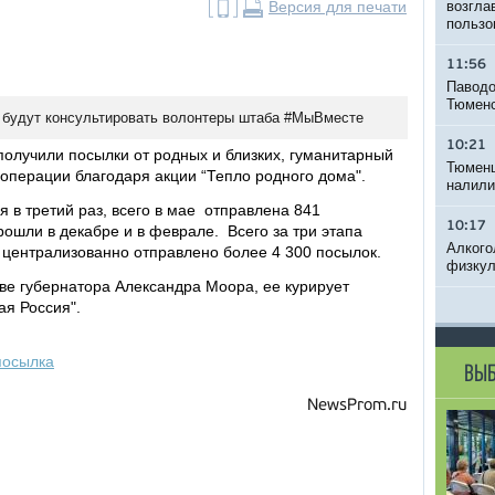
Версия для печати
возгла
пользо
11:56
Паводо
Тюменс
 будут консультировать волонтеры штаба #МыВместе
10:21
получили посылки от родных и близких, гуманитарный
Тюменц
цоперации благодаря акции “Тепло родного дома".
налили
я в третий раз, всего в мае отправлена 841
10:17
ошли в декабре и в феврале. Всего за три этапа
Алкого
централизованно отправлено более 4 300 посылок.
физкул
ве губернатора Александра Моора, ее курирует
ая Россия".
посылка
ВЫБ
NewsProm.ru