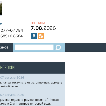
пятница
т:
7.08.
2026
4077
+0.4784
0585
+0.8684
зное
 НОВОСТИ
07 августа 2026
к начал отступать от затопленных домов в
кой области
07 августа 2026
ам за неделю в рамках проекта "Чистая
налили 2 млн литров питьевой воды