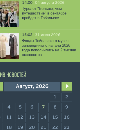
14:00
04 августа 2026
Турслет "Больше, чем
путешествие" в сентябре
пройдет в Тобольске
15:02
31 июля 2026
Фонды Тобольского музея-
заповедника с начала 2026
года пополнились на 2 тысячи
экспонатов
ИВ НОВОСТЕЙ
Август, 2026
1
2
4
5
6
7
8
9
0
11
12
13
14
15
16
7
18
19
20
21
22
23