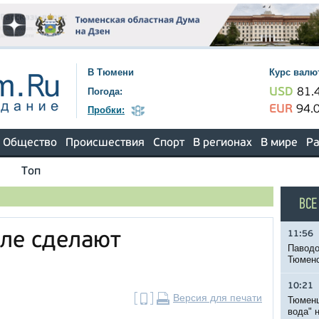
В Тюмени
Курс валю
Погода:
USD
81.
EUR
94.
Пробки:
Общество
Происшествия
Спорт
В регионах
В мире
Ра
Топ
ВСЕ
11:56
ле сделают
Паводо
Тюменс
10:21
Версия для печати
Тюменц
вода" 