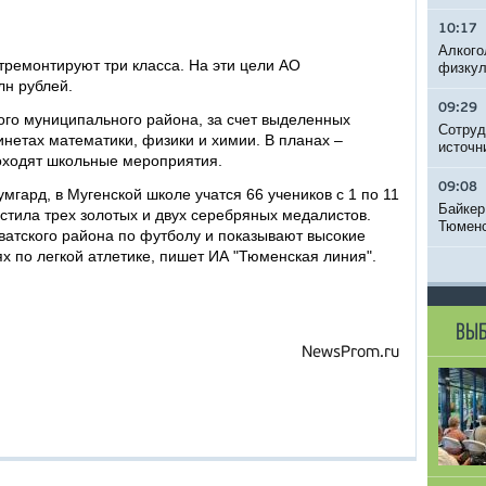
10:17
Алкого
тремонтируют три класса. На эти цели АО
физкул
лн рублей.
09:29
ого муниципального района, за счет выделенных
Сотруд
инетах математики, физики и химии. В планах –
источн
роходят школьные мероприятия.
09:08
гард, в Мугенской школе учатся 66 учеников с 1 по 11
Байкер
устила трех золотых и двух серебряных медалистов.
Тюменс
ватского района по футболу и показывают высокие
х по легкой атлетике, пишет ИА "Тюменская линия".
ВЫБ
NewsProm.ru