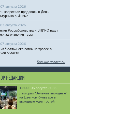
07 августа 2026
ль запретили продавать в День
ьтурника в Ишиме
07 августа 2026
ники Росрыболовства и ВНИРО ищут
ики загрязнения Туры
07 августа 2026
 из Челябинска погиб на трассе в
кой области
Больше новостей
ОР РЕДАКЦИИ
12:00
06 августа 2026
Лекторий "Зелёные выходные"
на Цветном бульваре в
выходные ждет гостей