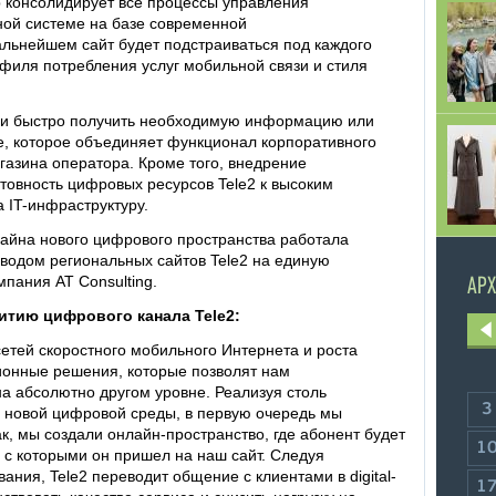
 консолидирует все процессы управления
ной системе на базе современной
льнейшем сайт будет подстраиваться под каждого
офиля потребления услуг мобильной связи и стиля
о и быстро получить необходимую информацию или
ве, которое объединяет функционал корпоративного
агазина оператора. Кроме того, внедрение
овность цифровых ресурсов Tele2 к высоким
а IT-инфраструктуру.
айна нового цифрового пространства работала
еводом региональных сайтов Tele2 на единую
пания AT Consulting.
АРХ
итию цифрового канала Tele2:
сетей скоростного мобильного Интернета и роста
ионные решения, которые позволят нам
а абсолютно другом уровне. Реализуя столь
3
новой цифровой среды, в первую очередь мы
ак, мы создали онлайн-пространство, где абонент будет
1
, с которыми он пришел на наш сайт. Следуя
ния, Tele2 переводит общение с клиентами в digital-
1