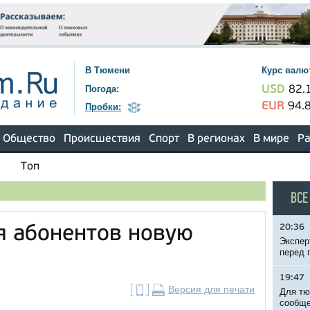
В Тюмени
Курс валю
Погода:
USD
82.
EUR
94.
Пробки:
Общество
Происшествия
Спорт
В регионах
В мире
Ра
Топ
ВСЕ
20:36
ля абонентов новую
Экспер
перед 
19:47
Версия для печати
Для тю
сообще