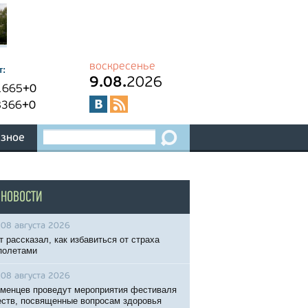
воскресенье
т:
9.08.
2026
1665
+0
8366
+0
зное
 НОВОСТИ
08 августа 2026
т рассказал, как избавиться от страха
полетами
08 августа 2026
менцев проведут мероприятия фестиваля
ств, посвященные вопросам здоровья