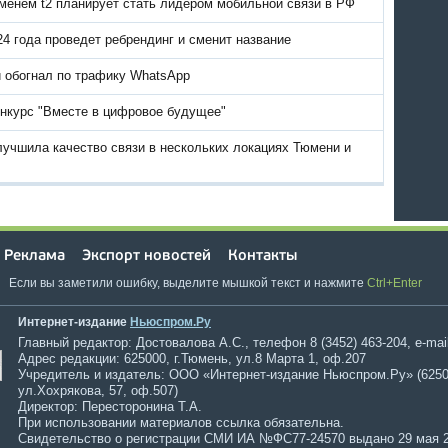
именем t2 планирует стать лидером мобильной связи в РФ
24 года проведет ребрендинг и сменит название
и обогнал по трафику WhatsApp
онкурс "Вместе в цифровое будущее"
лучшила качество связи в нескольких локациях Тюмени и
Реклама
Экспорт новостей
Контакты
Если вы заметили ошибку, выделите мышкой текст и нажмите
Ctrl+Enter
Интернет-издание
Ньюспром.Ру
Главный редактор: Достовалова А.С., телефон 8 (3452) 463-204, e-mai
Адрес редакции: 625000, г.Тюмень, ул.8 Марта 1, оф.207
Учредитель и издатель: ООО «Интернет-издание Ньюспром.Ру» (6250
ул.Хохрякова, 57, оф.507)
Директор: Пересторонина Т.А.
При использовании материалов ссылка обязательна.
Свидетельство о регистрации СМИ ИА №ФС77-24570 выдано 29 мая 