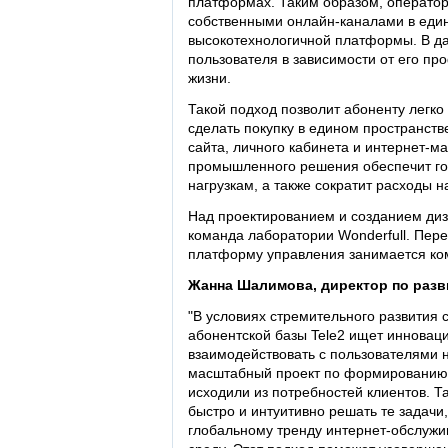
платформах. Таким образом, оператор
собственными онлайн-каналами в еди
высокотехнологичной платформы. В да
пользователя в зависимости от его пр
жизни.
Такой подход позволит абоненту легк
сделать покупку в едином пространст
сайта, личного кабинета и интернет-м
промышленного решения обеспечит гот
нагрузкам, а также сократит расходы н
Над проектированием и созданием диз
команда лаборатории Wonderfull. Пер
платформу управления занимается ком
Жанна Шалимова, директор по разв
"В условиях стремительного развития 
абонентской базы Tele2 ищет инновац
взаимодействовать с пользователями н
масштабный проект по формированию 
исходили из потребностей клиентов. Т
быстро и интуитивно решать те задачи
глобальному тренду интернет-обслужива