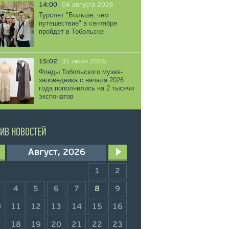
14:00
04 августа 2026
Турслет "Больше, чем
путешествие" в сентябре
пройдет в Тобольске
15:02
31 июля 2026
Фонды Тобольского музея-
заповедника с начала 2026
года пополнились на 2 тысячи
экспонатов
ИВ НОВОСТЕЙ
Август, 2026
1
2
4
5
6
7
8
9
0
11
12
13
14
15
16
7
18
19
20
21
22
23