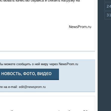
твовать качество сервиса и снизить нагрузку на
2
3
NewsProm.ru
 Вы можете сообщить о ней миру через NewsProm.ru
 НОВОСТЬ, ФОТО, ВИДЕО
е на e-mail:
edit@newsprom.ru