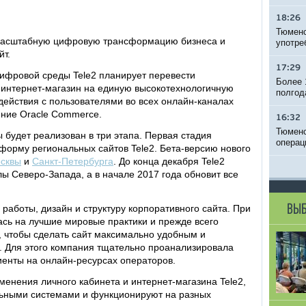
18:26
Тюменс
 масштабную цифровую трансформацию бизнеса и
употре
йт.
17:29
цифровой среды Tele2 планирует перевести
Более 
и интернет-магазин на единую высокотехнологичную
полгод
ействия с пользователями во всех онлайн-каналах
ние Oracle Commerce.
16:32
Тюменс
ы будет реализован в три этапа. Первая стадия
операц
форму региональных сайтов Tele2. Бета-версию нового
сквы
и
Санкт-Петербурга
. До конца декабря Tele2
ы Северо-Запада, а в начале 2017 года обновит все
ВЫБ
аботы, дизайн и структуру корпоративного сайта. При
ась на лучшие мировые практики и прежде всего
, чтобы сделать сайт максимально удобным и
. Для этого компания тщательно проанализировала
иенты на онлайн-ресурсах операторов.
енения личного кабинета и интернет-магазина Tele2,
льными системами и функционируют на разных