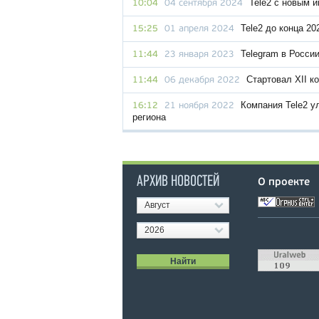
Tele2 с новым 
10:04
04 сентября 2024
Tele2 до конца 20
15:25
01 апреля 2024
Telegram в Росси
11:44
23 января 2023
Стартовал XII к
11:44
06 декабря 2022
Компания Tele2 у
16:12
21 ноября 2022
региона
АРХИВ НОВОСТЕЙ
О проекте
Август
2026