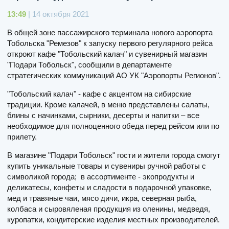
13:49
| 14 октября 2021
В общей зоне пассажирского терминала нового аэропорта
Тобольска "Ремезов" к запуску первого регулярного рейса
откроют кафе "Тобольский калач" и сувенирный магазин
"Подари Тобольск", сообщили в департаменте
стратегических коммуникаций АО УК "Аэропорты Регионов".
"Тобольский калач" - кафе с акцентом на сибирские
традиции. Кроме калачей, в меню представлены салаты,
блины с начинками, сырники, десерты и напитки – все
необходимое для полноценного обеда перед рейсом или по
прилету.
В магазине "Подари Тобольск" гости и жители города смогут
купить уникальные товары и сувениры ручной работы с
символикой города; в ассортименте - экопродукты и
деликатесы, конфеты и сладости в подарочной упаковке,
мед и травяные чаи, мясо дичи, икра, северная рыба,
колбаса и сыровяленая продукция из оленины, медведя,
куропатки, кондитерские изделия местных производителей.