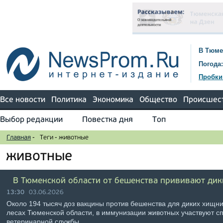
В Тюме
Погода:
Пробки
Все новости
Политика
Экономика
Общество
Происшес
Выбор редакции
Повестка дня
Топ
Главная
-
Теги
-
животные
животные
В Тюменской области от бешенства прививают ди
13:30
03.06.2026
Около 194 тысяч доз вакцины против бешенства для диких хищни
лесах Тюменской области, в иммунизации животных участвуют с
ветеринарной службы …