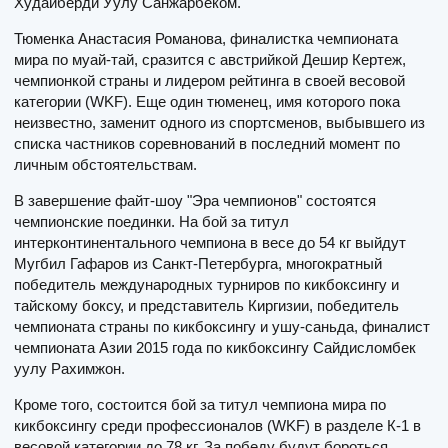
Худайберди Уулу Санжарбеком.
Тюменка Анастасия Романова, финалистка чемпионата
мира по муай-тай, сразится с австрийкой Дешир Кертеж,
чемпионкой страны и лидером рейтинга в своей весовой
категории (WKF). Еще один тюменец, имя которого пока
неизвестно, заменит одного из спортсменов, выбывшего из
списка частников соревнований в последний момент по
личным обстоятельствам.
В завершение файт-шоу "Эра чемпионов" состоятся
чемпионские поединки. На бой за титул
интерконтинентального чемпиона в весе до 54 кг выйдут
Мугбил Гафаров из Санкт-Петербурга, многократный
победитель международных турниров по кикбоксингу и
тайскому боксу, и представитель Киргизии, победитель
чемпионата страны по кикбоксингу и ушу-саньда, финалист
чемпионата Азии 2015 года по кикбоксингу Сайдисломбек
уулу Рахимжон.
Кроме того, состоится бой за титул чемпиона мира по
кикбоксингу среди профессионалов (WKF) в разделе К-1 в
весовой категории до 78 кг. За победу будут бороться