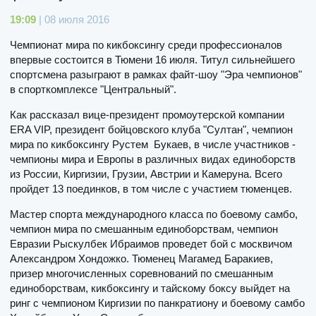
19:09
| 08 июля 2016
Чемпионат мира по кикбоксингу среди профессионалов
впервые состоится в Тюмени 16 июля. Титул сильнейшего
спортсмена разыграют в рамках файт-шоу "Эра чемпионов"
в спорткомплексе "Центральный".
Как рассказал вице-президент промоутерской компании
ERA VIP, президент бойцовского клуба "Султан", чемпион
мира по кикбоксингу Рустем Букаев, в числе участников -
чемпионы мира и Европы в различных видах единоборств
из России, Киргизии, Грузии, Австрии и Камеруна. Всего
пройдет 13 поединков, в том числе с участием тюменцев.
Мастер спорта международного класса по боевому самбо,
чемпион мира по смешанным единоборствам, чемпион
Евразии Рыскулбек Ибраимов проведет бой с москвичом
Александром Хондожко. Тюменец Магамед Баракиев,
призер многочисленных соревнований по смешанным
единоборствам, кикбоксингу и тайскому боксу выйдет на
ринг с чемпионом Киргизии по панкратиону и боевому самбо