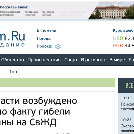
В Тюмени
Курс валю
Погода:
USD
82.
EUR
94.
Пробки:
Общество
Происшествия
Спорт
В регионах
В мире
Ра
Топ
ВСЕ
11:33
асти возбуждено
Психол
состоя
по факту гибели
ины на СвЖД
10:23
Экспер
ошибка