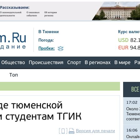
В Тюмени
Курс валю
Погода:
USD
82.
EUR
94.
Пробки:
Общество
Происшествия
Спорт
В регионах
В мире
Ра
Топ
ВСЕ
17:02
де тюменской
Около 
Тюменс
и студентам ТГИК
соотве
Версия для печати
16:06
Онлайн