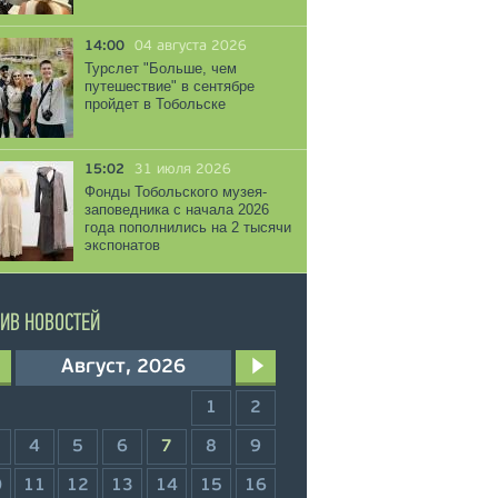
14:00
04 августа 2026
Турслет "Больше, чем
путешествие" в сентябре
пройдет в Тобольске
15:02
31 июля 2026
Фонды Тобольского музея-
заповедника с начала 2026
года пополнились на 2 тысячи
экспонатов
ИВ НОВОСТЕЙ
Август, 2026
1
2
4
5
6
7
8
9
0
11
12
13
14
15
16