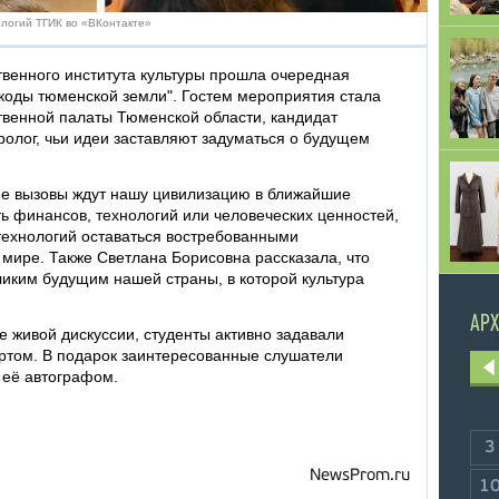
ологий ТГИК во «ВКонтакте»
твенного института культуры прошла очередная
 коды тюменской земли". Гостем мероприятия стала
венной палаты Тюменской области, кандидат
уролог, чьи идеи заставляют задуматься о будущем
ие вызовы ждут нашу цивилизацию в ближайшие
ть финансов, технологий или человеческих ценностей,
технологий оставаться востребованными
ире. Также Светлана Борисовна рассказала, что
ликим будущим нашей страны, в которой культура
АРХ
 живой дискуссии, студенты активно задавали
ртом. В подарок заинтересованные слушатели
 её автографом.
3
NewsProm.ru
1