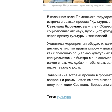
Фото: страница Факультета социально-культурных техн
В колонном зале Тюменского государс
встреча в рамках проекта "Культурные
Светлана Ярославова
– член Общест
социологических наук, публицист, фут
через призму культуры и технологий.
Участники мероприятия обсудили, как
десятилетия, что правит миром – влас
как с помощью социально-культурных 
специалистами в быстро меняющемся м
важно знать молодёжи, чтобы стать ве
играет важную роль.
Завершение встречи прошло в формате
вопросы и размышляли вместе с экспе
получили книги Светланы Борисовны с
культура
Теги: