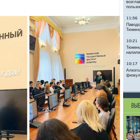
возгла
пользо
11:56
Паводо
Тюменс
10:21
Тюменц
налили
10:17
Алкого
физкул
ВЫБ