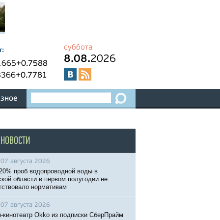
суббота
т:
8.08.
2026
1665
+0.7588
8366
+0.7781
зное
 НОВОСТИ
07 августа 2026
20% проб водопроводной воды в
кой области в первом полугодии не
тствовало нормативам
07 августа 2026
-кинотеатр Okko из подписки СберПрайм