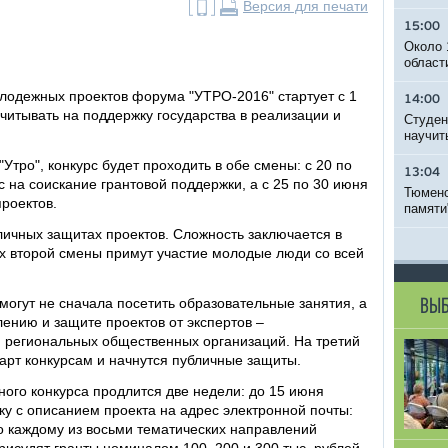
Версия для печати
15:00
Около 
област
олодежных проектов форума "УТРО-2016" стартует с 1
14:00
читывать на поддержку государства в реализации и
Студен
научит
Утро", конкурс будет проходить в обе смены: с 20 по
13:04
 на соискание грантовой поддержки, а с 25 по 30 июня
Тюменс
роектов.
памяти
личных защитах проектов. Сложность заключается в
ках второй смены примут участие молодые люди со всей
могут не сначала посетить образовательные занятия, а
ВЫБ
ению и защите проектов от экспертов –
и региональных общественных организаций. На третий
арт конкурсам и начнутся публичные защиты.
ного конкурса продлится две недели: до 15 июня
у с описанием проекта на адрес электронной почты:
о каждому из восьми тематических направлений