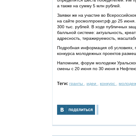
определятся шесть победителей. Им пр
а также на сумму 5 млн рублей.
Заявки же на участие во Всероссийск
на сайте росмолпроект.рф до 25 июня.
300 тыс. рублей. В ходе публичных за
балльной системе: актуальность, креа
адресность, тиражируемость, масштабн
Подробная информация об условиях, п
конкурса молодежных проектов разме
Напомним, форум молодежи Уральског
смены с 20 июня по 30 июня в Нефтею
гранты
,
идеи
,
конкурс
,
молоде
Теги: