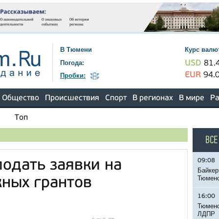
В Тюмени
Курс валю
Погода:
USD
81.
EUR
94.
Пробки:
Общество
Происшествия
Спорт
В регионах
В мире
Ра
Топ
ВСЕ
09:08
одать заявки на
Байкер
Тюменс
ных грантов
16:00
Тюменс
ЛДПР