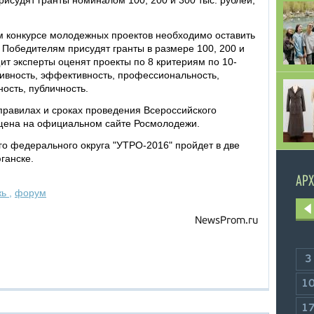
исудят гранты номиналом 100, 200 и 300 тыс. рублей,
ом конкурсе молодежных проектов необходимо оставить
 Победителям присудят гранты в размере 100, 200 и
щит эксперты оценят проекты по 8 критериям по 10-
тивность, эффективность, профессиональность,
ость, публичность.
равилах и сроках проведения Всероссийского
щена на официальном сайте Росмолодежи.
о федерального округа "УТРО-2016" пройдет в две
ганске.
АРХ
жь
,
форум
NewsProm.ru
3
1
1