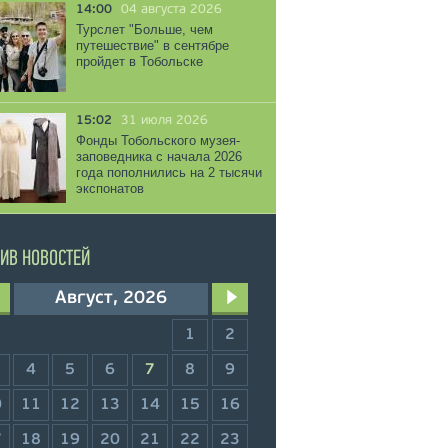
14:00
04 августа 2026
Турслет "Больше, чем
путешествие" в сентябре
пройдет в Тобольске
15:02
31 июля 2026
Фонды Тобольского музея-
заповедника с начала 2026
года пополнились на 2 тысячи
экспонатов
ИВ НОВОСТЕЙ
Август, 2026
1
2
4
5
6
7
8
9
0
11
12
13
14
15
16
7
18
19
20
21
22
23