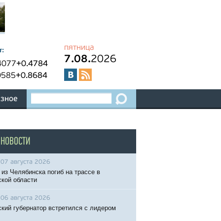
пятница
т:
7.08.
2026
4077
+0.4784
0585
+0.8684
зное
 НОВОСТИ
07 августа 2026
 из Челябинска погиб на трассе в
кой области
06 августа 2026
кий губернатор встретился с лидером