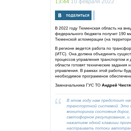
13:44
10 февраля 2022
В 2022 году Тюменская область на вн
федерального бюджета получит 190 ми
Тюменской агломерации (на территори
В регионе ведется работа по трансфо
(ИТС). Она должна объединить сущес
процессов управления транспортом и 
области готовят технические задания
управления. В рамках этой работы буд
необходимое программное обеспечени
Замначальника ГУС ТО
Андрей Чистя
В этом году нам предстоит на
транспортной системой. Это 
мониторинга состояния дорог,
светофорное регулирование, и
нажатием одной клавиши прогн
настраивать потоки автотран