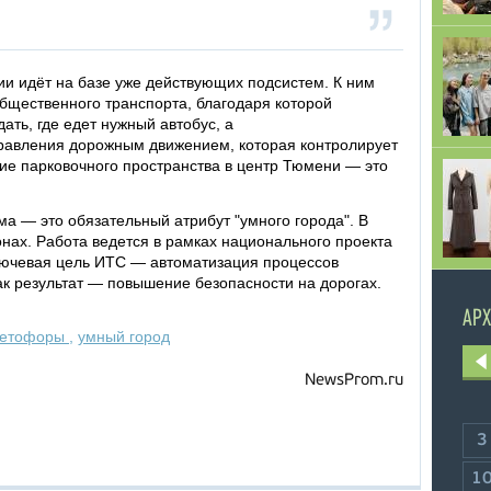
и идёт на базе уже действующих подсистем. К ним
бщественного транспорта, благодаря которой
ть, где едет нужный автобус, а
равления дорожным движением, которая контролирует
ие парковочного пространства в центр Тюмени — это
а — это обязательный атрибут "умного города". В
нах. Работа ведется в рамках национального проекта
лючевая цель ИТС — автоматизация процессов
к результат — повышение безопасности на дорогах.
АРХ
ветофоры
,
умный город
NewsProm.ru
3
1