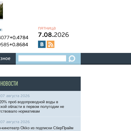
пятница
т:
7.08.
2026
4077
+0.4784
0585
+0.8684
зное
 НОВОСТИ
07 августа 2026
20% проб водопроводной воды в
кой области в первом полугодии не
тствовало нормативам
07 августа 2026
-кинотеатр Okko из подписки СберПрайм