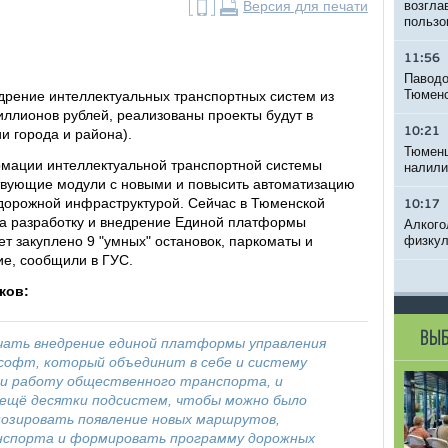
Версия для печати
возгла
пользо
11:56
Паводо
Тюменс
едрение интеллектуальных транспортных систем из
ллионов рублей, реализованы проекты будут в
10:21
и города и района).
Тюменц
рмации интеллектуальной транспортной системы
налили
твующие модули с новыми и повысить автоматизацию
дорожной инфраструктурой. Сейчас в Тюменской
10:17
 на разработку и внедрение Единой платформы
Алкого
ет закуплено 9 "умных" остановок, паркоматы и
физкул
е, сообщили в ГУС.
ков:
ВЫБ
чать внедрение единой платформы управления
софт, который объединит в себе и систему
 и работу общественного транспорта, и
 ещё десятки подсистем, чтобы можно было
озировать появление новых маршрутов,
спорта и формировать программу дорожных