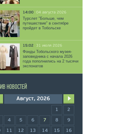
14:00
04 августа 2026
Турслет "Больше, чем
путешествие" в сентябре
пройдет в Тобольске
15:02
31 июля 2026
Фонды Тобольского музея-
заповедника с начала 2026
года пополнились на 2 тысячи
экспонатов
ИВ НОВОСТЕЙ
Август, 2026
1
2
4
5
6
7
8
9
0
11
12
13
14
15
16