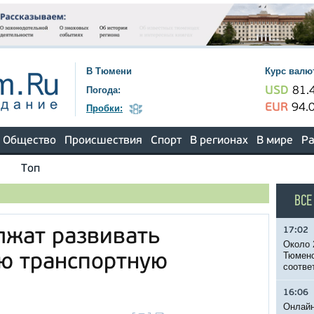
В Тюмени
Курс валю
Погода:
USD
81.
EUR
94.
Пробки:
Общество
Происшествия
Спорт
В регионах
В мире
Ра
Топ
ВСЕ
17:02
лжат развивать
Около 
Тюменс
ю транспортную
соотве
16:06
Онлайн