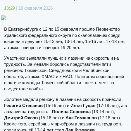
13:29
| 18 февраля 2026
В Екатеринбурге с 12 по 15 февраля прошло Первенство
Уральского федерального округа по скалолазанию среди
юношей и девушек 10-12 лет, 13-14 лет, 15-16 лет, 17-18 лет,
а также юниоров и юниорок 19-20 лет.
Участники выявляли лучших в лазании на скорость и на
трудность. За медали боролись представители пяти
регионов: Тюменской, Свердловской и Челябинской
областей, а также ХМАО и ЯНАО. По итогам соревнований
в активе команды Тюменской области - шесть мест на
пьедестале почёта.
Золотые медали региону в лазании на скорость принесли
Георгий Степанов
(15-16 лет) и
Илья Гуцал
(17-18 лет), а в
лазании на трудность -
Полина Сорокина
(13-14 лет),
Дмитрий Оксов
(15-16 лет) и
Аяз Тимшанов
(17-18 лет).
Кроме того, серебряным призёром в лазании на трудность
среди юношей 13-14 лет стал
Лев Кузовлев
.