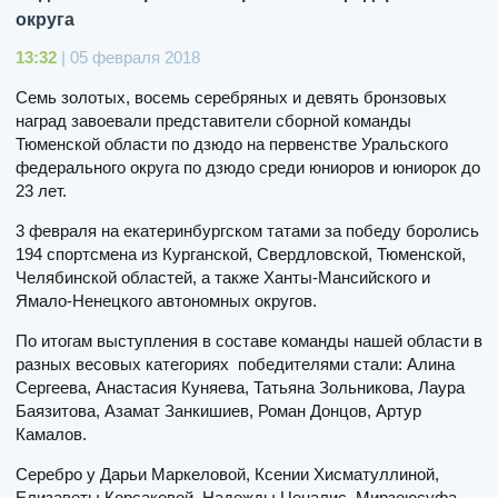
округа
13:32
| 05 февраля 2018
Семь золотых, восемь серебряных и девять бронзовых
наград завоевали представители сборной команды
Тюменской области по дзюдо на первенстве Уральского
федерального округа по дзюдо среди юниоров и юниорок до
23 лет.
3 февраля на екатеринбургском татами за победу боролись
194 спортсмена из Курганской, Свердловской, Тюменской,
Челябинской областей, а также Ханты-Мансийского и
Ямало-Ненецкого автономных округов.
По итогам выступления в составе команды нашей области в
разных весовых категориях победителями стали: Алина
Сергеева, Анастасия Куняева, Татьяна Зольникова, Лаура
Баязитова, Азамат Занкишиев, Роман Донцов, Артур
Камалов.
Серебро у Дарьи Маркеловой, Ксении Хисматуллиной,
Елизаветы Корсаковой, Надежды Ценалис, Мирзоюсуфа