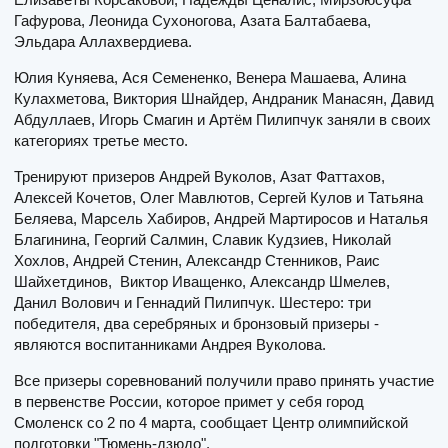
Гафурова, Леонида Сухоногова, Азата Балтабаева,
Эльдара Аллахвердиева.
Юлия Куняева, Ася Семененко, Венера Машаева, Алина
Кулахметова, Виктория Шнайдер, Андраник Манасян, Давид
Абдуллаев, Игорь Смагин и Артём Пилипчук заняли в своих
категориях третье место.
Тренируют призеров Андрей Вуколов, Азат Фаттахов,
Алексей Кочетов, Олег Мавлютов, Сергей Кулов и Татьяна
Беляева, Марсель Хабиров, Андрей Мартиросов и Наталья
Благинина, Георгий Салмин, Славик Кудзиев, Николай
Хохлов, Андрей Стенин, Александр Стенников, Раис
Шайхетдинов, Виктор Иващенко, Александр Шмелев,
Данил Волович и Геннадий Пилипчук. Шестеро: три
победителя, два серебряных и бронзовый призеры -
являются воспитанниками Андрея Вуколова.
Все призеры соревнований получили право принять участие
в первенстве России, которое примет у себя город
Смоленск со 2 по 4 марта, сообщает Центр олимпийской
подготовки "Тюмень-дзюдо".