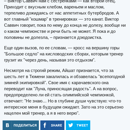
– Виктор Саввич нам с сестренками — как второй отец.
Приходит с вкусным хлебом, вареньем и маслом,
терпеливо дожидаясь от нас аппетитных бутербродов. А
вот главный "кошмар" в тренировках — это канат. Виктор
Саввич говорит, пока по нему до конца не долезу, вообще ни
о каком чемпионстве и речи быть не может. Я пока и до
половины не долезла, – признается дзюдоистка.
Еще один вызов, по ее словам, — кросс на вершину горы
"Большое седло" на кисловодских сборах, которым тренер
грузит их "через день, называя это отдыхом".
Несмотря на строгий режим, Айшат признается, что за
шесть лет в Тюмени закалилась и обзавелась "всепогодной
зимней экипировкой". Свое имя с карачаевского она
переводит как "Луна, приносящая радость". А на вопрос,
предопределено ли ей стать олимпийской чемпионкой,
отвечает: "Не знаю… Но в глубине души чувствую: что-то
интересное меня в будущем ожидает. Зато на это серьезно
нацелен мой тренер, а я в него верю".