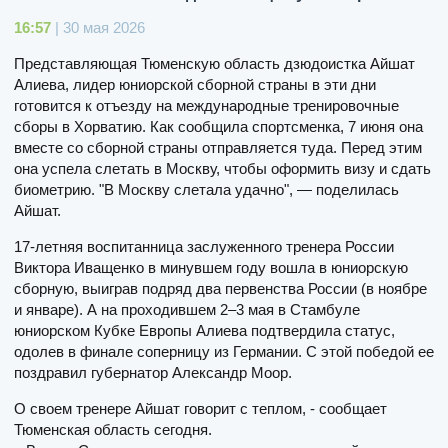
16:57
| 30 мая 2026
Представляющая Тюменскую область дзюдоистка Айшат
Алиева, лидер юниорской сборной страны в эти дни
готовится к отъезду на международные тренировочные
сборы в Хорватию. Как сообщила спортсменка, 7 июня она
вместе со сборной страны отправляется туда. Перед этим
она успела слетать в Москву, чтобы оформить визу и сдать
биометрию. "В Москву слетала удачно", — поделилась
Айшат.
17-летняя воспитанница заслуженного тренера России
Виктора Иващенко в минувшем году вошла в юниорскую
сборную, выиграв подряд два первенства России (в ноябре
и январе). А на проходившем 2–3 мая в Стамбуле
юниорском Кубке Европы Алиева подтвердила статус,
одолев в финале соперницу из Германии. С этой победой ее
поздравил губернатор Александр Моор.
О своем тренере Айшат говорит с теплом, - сообщает
Тюменская область сегодня.