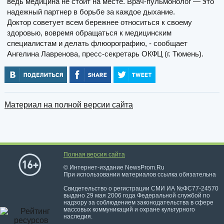
ведь медицина не стоит на месте. Врач-пульмонолог — это
надежный партнер в борьбе за каждое дыхание.
Доктор советует всем бережнее относиться к своему
здоровью, вовремя обращаться к медицинским
специалистам и делать флюорографию, - сообщает
Ангелина Лавренова, пресс-секретарь ОКФЦ (г. Тюмень).
Материал на полной версии сайта
Полная версия сайта
© Интернет-издание NewsProm.Ru
При использовании материалов ссылка обязательна
Свидетельство о регистрации СМИ ИА №ФС77-24570
выдано 29 мая 2006 года Федеральной службой по
надзору за соблюдением законодательства в сфере
массовых коммуникаций и охране культурного
наследия.