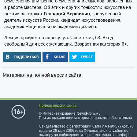
осмысления внутреннего смысла или смыслов, заложенных
в работе мастера. Об этих и других тонкостях искусства на
лекции расскажет
Геннадий Вершинин
, заслуженный
деятель искусств России, кандидат искусствоведения,
академик Национальной академии дизайна.
Лекция пройдёт по адресу: ул. Советская, 63. Вход
свободный для всех желающих. Возрастная категория 6+.
Материал на полной версии сайта
Полная версия сайта
© Интернет-издание NewsProm.Ru
При использовании материалов ссылка обязательна
Свидетельство о регистрации СМИ ИА №ФС77-24570
выдано 29 мая 2006 года Федеральной службой по
надзору за соблюдением законодательства в сфере