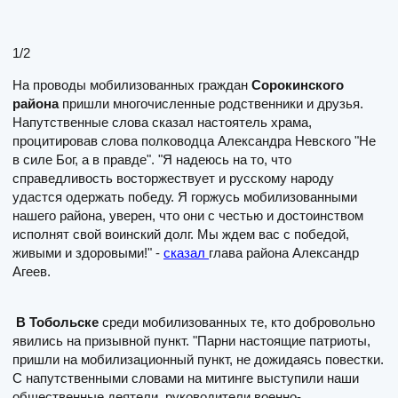
1
/2
На проводы мобилизованных граждан
Сорокинского
района
пришли многочисленные родственники и друзья.
Напутственные слова сказал настоятель храма,
процитировав слова полководца Александра Невского "Не
в силе Бог, а в правде". "Я надеюсь на то, что
справедливость восторжествует и русскому народу
удастся одержать победу. Я горжусь мобилизованными
нашего района, уверен, что они с честью и достоинством
исполнят свой воинский долг. Мы ждем вас с победой,
живыми и здоровыми!" -
сказал
глава района Александр
Агеев.
В Тобольске
среди мобилизованных те, кто добровольно
явились на призывной пункт. "Парни настоящие патриоты,
пришли на мобилизационный пункт, не дожидаясь повестки.
С напутственными словами на митинге выступили наши
общественные деятели, руководители военно-