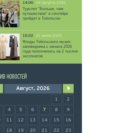
14:00
04 августа 2026
Турслет "Больше, чем
путешествие" в сентябре
пройдет в Тобольске
15:02
31 июля 2026
Фонды Тобольского музея-
заповедника с начала 2026
года пополнились на 2 тысячи
экспонатов
ИВ НОВОСТЕЙ
Август, 2026
1
2
4
5
6
7
8
9
0
11
12
13
14
15
16
7
18
19
20
21
22
23