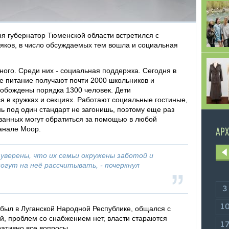
я губернатор Тюменской области встретился с
ков, в число обсуждаемых тем вошла и социальная
ого. Среди них - социальная поддержка. Сегодня в
е питание получают почти 2000 школьников и
свобождены порядка 1300 человек. Дети
 в кружках и секциях. Работают социальные гостиные,
нь под один стандарт не загонишь, поэтому еще раз
ванных могут обратиться за помощью в любой
канале Моор.
АРХ
верены, что их семьи окружены заботой и
могут на неё рассчитывать, - почеркнул
3
1
о был в Луганской Народной Республике, общался с
й, проблем со снабжением нет, власти стараются
1
ативно все вопросы.