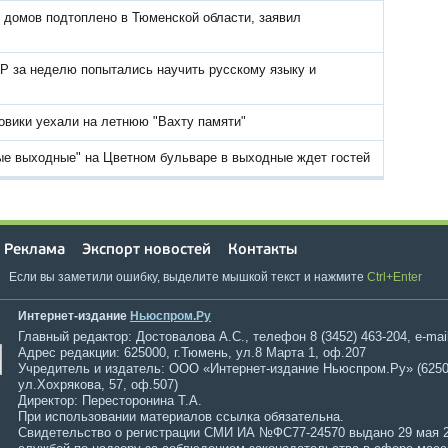
 домов подтоплено в Тюменской области, заявил
Р за неделю попытались научить русскому языку и
овики уехали на летнюю "Вахту памяти"
ые выходные" на Цветном бульваре в выходные ждет гостей
Реклама
Экспорт новостей
Контакты
Если вы заметили ошибку, выделите мышкой текст и нажмите
Ctrl+Enter
Интернет-издание
Ньюспром.Ру
Главный редактор: Достовалова А.С., телефон 8 (3452) 463-204, e-mai
Адрес редакции: 625000, г.Тюмень, ул.8 Марта 1, оф.207
Учредитель и издатель: ООО «Интернет-издание Ньюспром.Ру» (6250
ул.Хохрякова, 57, оф.507)
Директор: Пересторонина Т.А.
При использовании материалов ссылка обязательна.
Свидетельство о регистрации СМИ ИА №ФС77-24570 выдано 29 мая 