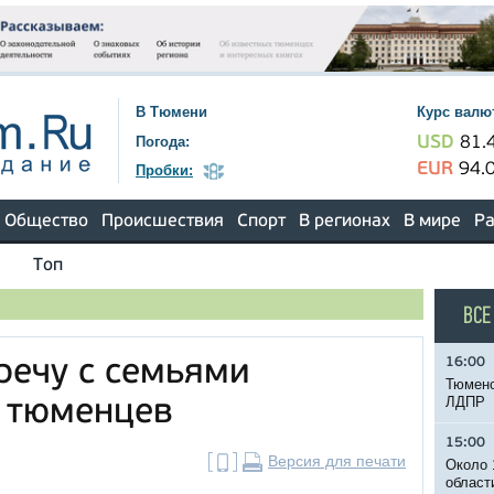
В Тюмени
Курс валю
Погода:
USD
81.
EUR
94.
Пробки:
Общество
Происшествия
Спорт
В регионах
В мире
Ра
Топ
ВСЕ
16:00
речу с семьями
Тюменс
ЛДПР
 тюменцев
15:00
Версия для печати
Около 
област