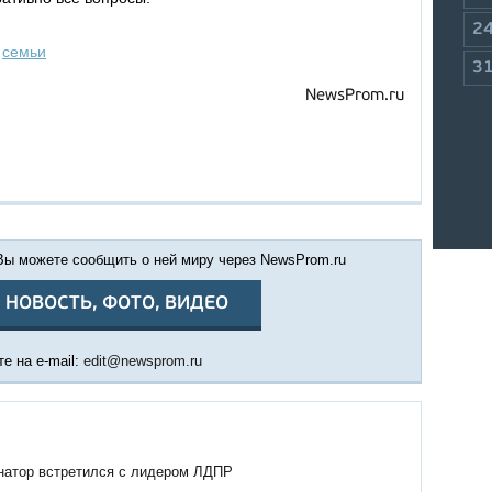
2
,
семьи
3
NewsProm.ru
 Вы можете сообщить о ней миру через NewsProm.ru
 НОВОСТЬ, ФОТО, ВИДЕО
е на e-mail:
edit@newsprom.ru
натор встретился с лидером ЛДПР