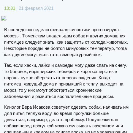
13:31
| 21 февраля 2021
В последнюю неделю февраля синоптики прогнозируют
морозы. Тюменским владельцам собак и других домашних
питомцев следует знать, как защитить от холода животных.
Некоторые породы не боятся минусовых температур, тогда
как другие могут испытать температурный шок.
Так, если хаски, лайки и самоеды могу даже спать на снегу,
то болонок, йоркширских терьеров и короткошерстные
породы нужно оберегать от переохлаждения. Когда
питомец, живущий дома и привыкший к теплу, выходит на
мороз, то у них могут обостриться хронические
заболевания и развиться воспалительные процессы.
Кинолог Вера Исакова советует одевать собак, наливать им
для питья теплую воду, во время прогулки больше
двигаться, например, делать пробежку. Подушечки лап
собаки перед прогулкой можно смазывать вазелином или
специальным кремом на основе воска, но не увлажняющим.