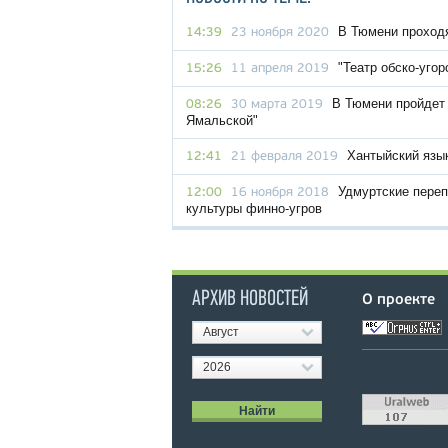
В Тюмени проходя
14:39
23 ноября 2020
"Театр обско-уго
15:26
11 апреля 2019
В Тюмени пройдет
08:26
30 марта 2019
Ямальской"
Хантыйский язык
12:41
21 февраля 2019
Удмуртские переп
12:00
16 ноября 2018
культуры финно-угров
АРХИВ НОВОСТЕЙ
О проекте
Август
2026