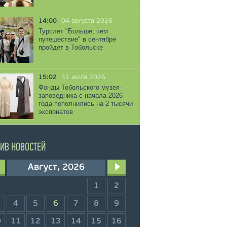
14:00
04 августа 2026
Турслет "Больше, чем
путешествие" в сентябре
пройдет в Тобольске
15:02
31 июля 2026
Фонды Тобольского музея-
заповедника с начала 2026
года пополнились на 2 тысячи
экспонатов
ИВ НОВОСТЕЙ
Август, 2026
1
2
4
5
6
7
8
9
0
11
12
13
14
15
16