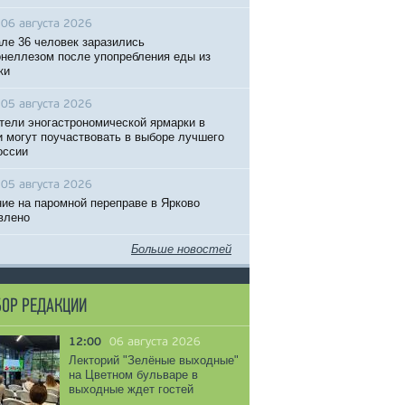
06 августа 2026
ле 36 человек заразились
неллезом после упопребления еды из
ки
05 августа 2026
тели эногастрономической ярмарки в
 могут поучаствовать в выборе лучшего
оссии
05 августа 2026
ие на паромной переправе в Ярково
влено
Больше новостей
ОР РЕДАКЦИИ
12:00
06 августа 2026
Лекторий "Зелёные выходные"
на Цветном бульваре в
выходные ждет гостей