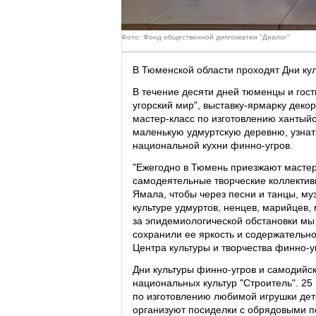
Фото: Фонд общественной дипломатии "Диалог"
В Тюменской области проходят Дни ку
В течение десяти дней тюменцы и гост
угорский мир", выставку-ярмарку деко
мастер-класс по изготовлению хантыйс
маленькую удмуртскую деревню, узнат
национальной кухни финно-угров.
"Ежегодно в Тюмень приезжают мастер
самодеятельные творческие коллектив
Ямала, чтобы через песни и танцы, му
культуре удмуртов, ненцев, марийцев, 
за эпидемиологической обстановки мы
сохранили ее яркость и содержательно
Центра культуры и творчества финно-у
Дни культуры финно-угров и самодийс
национальных культур "Строитель". 25
по изготовлению любимой игрушки дете
организуют посиделки с обрядовыми 