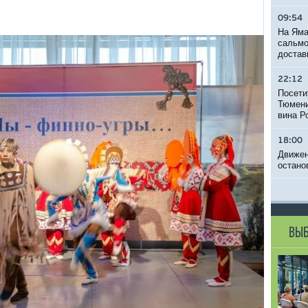
09:54
На Яма
сальмо
достав
22:12
Посети
Тюмени
вина Р
18:00
Движен
остано
ВЫБ