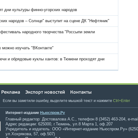
т дни культуры финно-угорских народов
рских народов – Солнце" выступит на сцене ДК "Нефтяник"
 фестиваль народного творчества "Россыпи земли
 можно изучать "ВКонтакте"
ечи и обрядовые куклы хантов: в Тюмени проходят дни
Реклама
Экспорт новостей
Контакты
Если вы заметили ошибку, выделите мышкой текст и нажмите
Ctrl+Enter
Интернет-издание
Ньюспром.Ру
Главный редактор: Достовалова А.С., телефон 8 (3452) 463-204, e-mai
Адрес редакции: 625000, г.Тюмень, ул.8 Марта 1, оф.207
Учредитель и издатель: ООО «Интернет-издание Ньюспром.Ру» (6250
ул.Хохрякова, 57, оф.507)