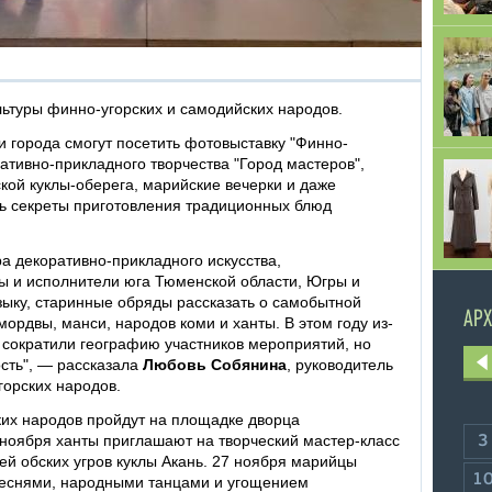
льтуры финно-угорских и самодийских народов.
и города смогут посетить фотовыставку "Финно-
ративно-прикладного творчества "Город мастеров",
кой куклы-оберега, марийские вечерки и даже
ь секреты приготовления традиционных блюд
а декоративно-прикладного искусства,
ы и исполнители юга Тюменской области, Югры и
зыку, старинные обряды рассказать о самобытной
АРХ
мордвы, манси, народов коми и ханты. В этом году из-
 сократили географию участников мероприятий, но
сть", — рассказала
Любовь Собянина
, руководитель
горских народов.
ких народов пройдут на площадке дворца
 ноября ханты приглашают на творческий мастер-класс
3
й обских угров куклы Акань. 27 ноября марийцы
1
песнями, народными танцами и угощением