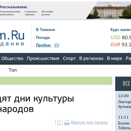
В Тюмени
Курс валю
Погода:
USD
80.
EUR
93.
Пробки:
Общество
Происшествия
Спорт
В регионах
В мире
Ра
Топ
ВСЕ
12:00
ят дни культуры
Лектор
бульва
народов
11:11
Версия для печати
Более 
Тоболь