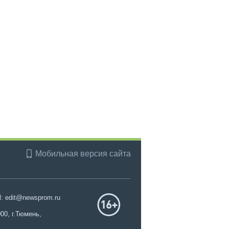
Мобильная версия сайта
l: edit@newsprom.ru
00, г.Тюмень,