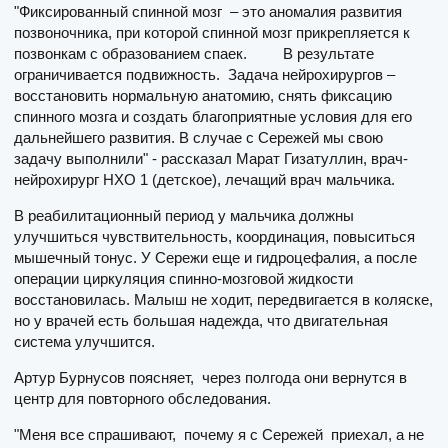
"Фиксированный спинной мозг – это аномалия развития
позвоночника, при которой спинной мозг прикрепляется к
позвонкам с образованием спаек. В результате
ограничивается подвижность. Задача нейрохирургов –
восстановить нормальную анатомию, снять фиксацию
спинного мозга и создать благоприятные условия для его
дальнейшего развития. В случае с Сережей мы свою
задачу выполнили" - рассказал Марат Гизатуллин, врач-
нейрохирург НХО 1 (детское), лечащий врач мальчика.
В реабилитационный период у мальчика должны
улучшиться чувствительность, координация, повыситься
мышечный тонус. У Сережи еще и гидроцефалия, а после
операции циркуляция спинно-мозговой жидкости
восстановилась. Малыш не ходит, передвигается в коляске,
но у врачей есть большая надежда, что двигательная
система улучшится.
Артур Бурнусов поясняет, через полгода они вернутся в
центр для повторного обследования.
"Меня все спрашивают, почему я с Сережей приехал, а не