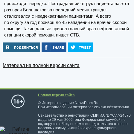
происходят нередко. Пострадавший от рук пациента на этот
раз врач Большаков за последний месяц трижды
сталкивался с неадекватными пациентами. А всего
по округу за год произошло 45 нападений на врачей скорой
помощи. Такие данные привел главный врач нефтеюганской
станции скорой помощи, пишет СТВ.
Материал на полной версии сайта
Полная версия сайта
© Интернет-издание NewsProm.Ru
При использовании материалов ссылка обязательна
Свидетельство о регистрации СМИ ИА №ФС77-24570
выдано 29 мая 2006 года Федеральной службой по
надзору за соблюдением законодательства в сфере
массовых коммуникаций и охране культурного
наследия.