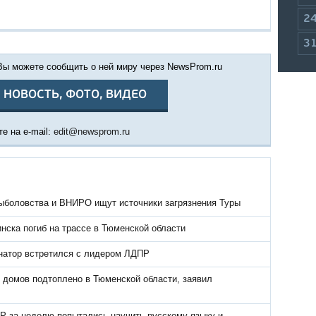
2
3
 Вы можете сообщить о ней миру через NewsProm.ru
 НОВОСТЬ, ФОТО, ВИДЕО
е на e-mail:
edit@newsprom.ru
ыболовства и ВНИРО ищут источники загрязнения Туры
нска погиб на трассе в Тюменской области
натор встретился с лидером ЛДПР
 домов подтоплено в Тюменской области, заявил
Р за неделю попытались научить русскому языку и