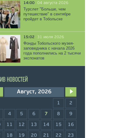
14:00
04 августа 2026
Турслет "Больше, чем
путешествие" в сентябре
пройдет в Тобольске
15:02
31 июля 2026
Фонды Тобольского музея-
заповедника с начала 2026
года пополнились на 2 тысячи
экспонатов
ИВ НОВОСТЕЙ
Август, 2026
1
2
4
5
6
7
8
9
0
11
12
13
14
15
16
7
18
19
20
21
22
23