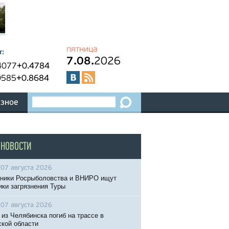
пятница
т:
7.08.
2026
4077
+0.4784
0585
+0.8684
зное
 НОВОСТИ
07 августа 2026
ники Росрыболовства и ВНИРО ищут
ики загрязнения Туры
07 августа 2026
 из Челябинска погиб на трассе в
кой области