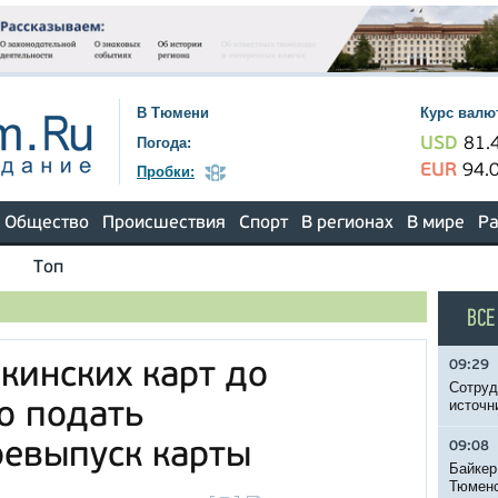
В Тюмени
Курс валю
Погода:
USD
81.
EUR
94.
Пробки:
Общество
Происшествия
Спорт
В регионах
В мире
Ра
Топ
ВСЕ
09:29
инских карт до
Сотруд
источн
о подать
ревыпуск карты
09:08
Байкер
Тюменс